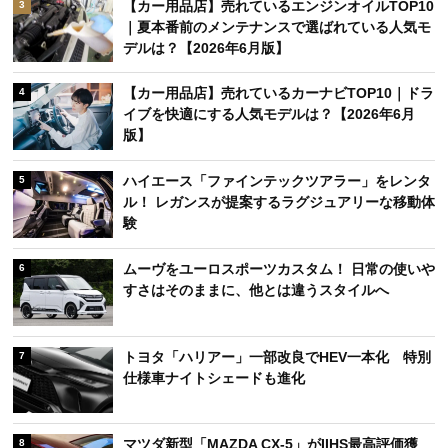
【カー用品店】売れているエンジンオイルTOP10
3
｜夏本番前のメンテナンスで選ばれている人気モ
デルは？【2026年6月版】
【カー用品店】売れているカーナビTOP10｜ドラ
4
イブを快適にする人気モデルは？【2026年6月
版】
ハイエース「ファインテックツアラー」をレンタ
5
ル！ レガンスが提案するラグジュアリーな移動体
験
ムーヴをユーロスポーツカスタム！ 日常の使いや
6
すさはそのままに、他とは違うスタイルへ
トヨタ「ハリアー」一部改良でHEV一本化 特別
7
仕様車ナイトシェードも進化
マツダ新型「MAZDA CX-5」がIIHS最高評価獲
8