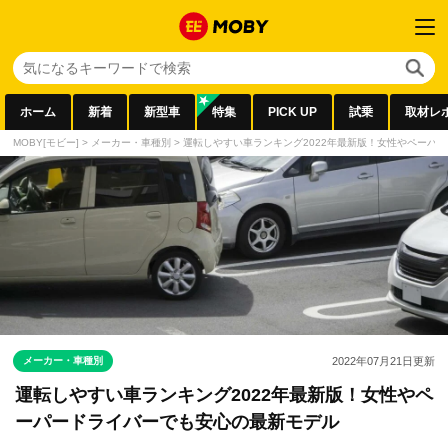
ホーム
新着
新型車
特集
PICK UP
試乗
取材レ
MOBY[モビー]
>
メーカー・車種別
>
運転しやすい車ランキング2022年最新版！女性やペーパ
メーカー・車種別
2022年07月21日
更新
運転しやすい車ランキング2022年最新版！女性やペ
ーパードライバーでも安心の最新モデル