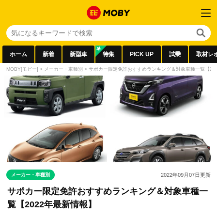
ホーム
新着
新型車
特集
PICK UP
試乗
取材レ
MOBY[モビー]
>
メーカー・車種別
>
サポカー限定免許おすすめランキング＆対象車種一覧【20
メーカー・車種別
2022年09月07日
更新
サポカー限定免許おすすめランキング＆対象車種一
覧【2022年最新情報】