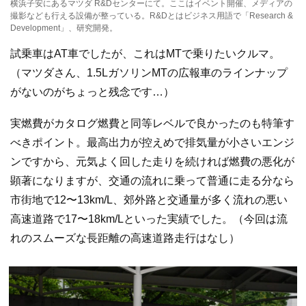
横浜子安にあるマツダ R&Dセンターにて。ここはイベント開催、メディアの
撮影なども行える設備が整っている。R&Dとはビジネス用語で「Research &
Development」、研究開発。
試乗車はAT車でしたが、これはMTで乗りたいクルマ。
（マツダさん、1.5LガソリンMTの広報車のラインナップ
がないのがちょっと残念です…）
実燃費がカタログ燃費と同等レベルで良かったのも特筆す
べきポイント。最高出力が控えめで排気量が小さいエンジ
ンですから、元気よく回した走りを続ければ燃費の悪化が
顕著になりますが、交通の流れに乗って普通に走る分なら
市街地で12〜13km/L、郊外路と交通量が多く流れの悪い
高速道路で17〜18km/Lといった実績でした。（今回は流
れのスムーズな長距離の高速道路走行はなし）