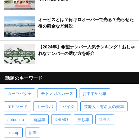
オービスとは？何キロオーバーで光る？光らせた
後の罰金など解説
【2024年】希望ナンバー人気ランキング！おしゃ
れなナンバーの選び方を紹介
話題のキーワード
カーラバ女子
モトメガネカーズ
おすすめ記事
エピソード
カーラバ
バイク
芸能人・有名人の愛車
sotoshiru
新型車
DRIMO
推し車
コラム
pickup
新着