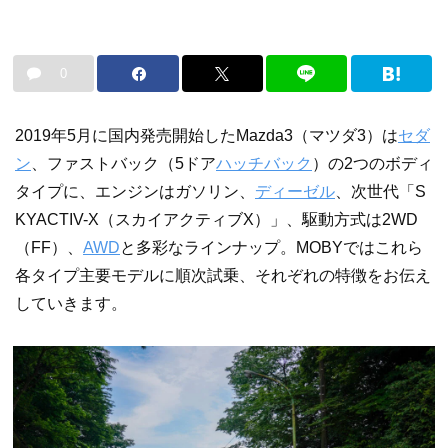
0
2019年5月に国内発売開始したMazda3（マツダ3）は
セダ
ン
、ファストバック（5ドア
ハッチバック
）の2つのボディ
タイプに、エンジンはガソリン、
ディーゼル
、次世代「S
KYACTIV-X（スカイアクティブX）」、駆動方式は2WD
（FF）、
AWD
と多彩なラインナップ。MOBYではこれら
各タイプ主要モデルに順次試乗、それぞれの特徴をお伝え
していきます。