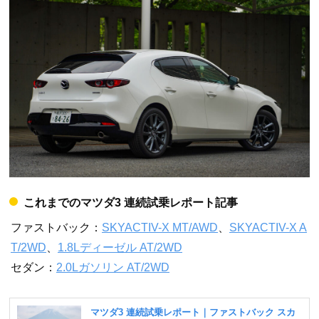
これまでのマツダ3 連続試乗レポート記事
ファストバック：
SKYACTIV-X MT/AWD
、
SKYACTIV-X A
T/2WD
、
1.8Lディーゼル AT/2WD
セダン：
2.0Lガソリン AT/2WD