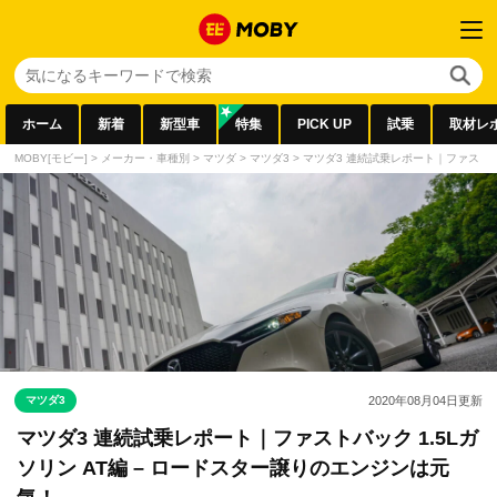
ホーム
新着
新型車
特集
PICK UP
試乗
取材レ
MOBY[モビー]
>
メーカー・車種別
>
マツダ
>
マツダ3
>
マツダ3 連続試乗レポート｜ファストバッ
マツダ3
2020年08月04日
更新
マツダ3 連続試乗レポート｜ファストバック 1.5Lガ
ソリン AT編 – ロードスター譲りのエンジンは元