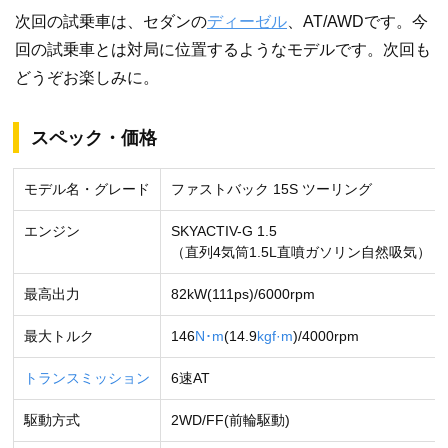
次回の試乗車は、セダンの
ディーゼル
、AT/AWDです。今
回の試乗車とは対局に位置するようなモデルです。次回も
どうぞお楽しみに。
スペック・価格
モデル名・グレード
ファストバック 15S ツーリング
エンジン
SKYACTIV-G 1.5
（直列4気筒1.5L直噴ガソリン自然吸気）
最高出力
82kW(111ps)/6000rpm
最大トルク
146
N･m
(14.9
kgf·m
)/4000rpm
トランスミッション
6速AT
駆動方式
2WD/FF(前輪駆動)