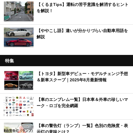
【くるまTips】運転の苦手意識を解消するヒント
を解説！
【ややこし語】違いが分かりづらい自動車用語を
解説
特集
【トヨタ】新型車デビュー・モデルチェンジ予想
＆新車スクープ｜2025年8月最新情報
【車のエンブレム一覧】日本車＆外車の珍しいマ
ーク・ロゴを完全網羅
【車の警告灯（ランプ）一覧】色別の危険度・表
示灯の意味とは？