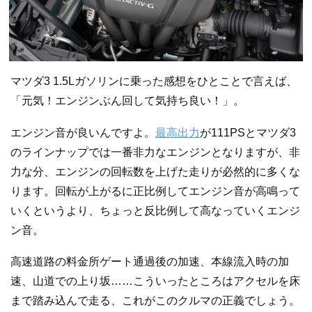
マツダ3 1.5Lガソリンに乗った感想をひとことで言えば、
「元気！エンジンぶん回して気持ち良い！」。
エンジン音が良いんですよ。
最高出力
が111PSとマツダ3
のラインナップでは一番非力なエンジンとなりますが、非
力な分、エンジンの回転数を上げた走りが必然的に多くな
ります。回転が上がるに正比例してエンジン音が高鳴って
いくというより、ちょっと反比例して高なっていくエンジ
ン音。
高速道路の料金所ゲート通過後の加速、本線流入時の加
速、山道での上り坂……こういったところはアクセルを床
まで踏み込んで走る、これがこのクルマの正義でしょう。