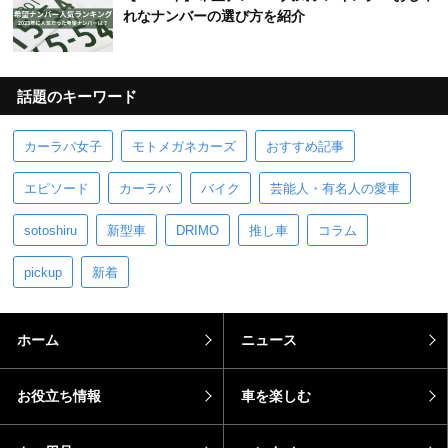
れなナンバーの選び方を紹介
話題のキーワード
カーラバ女子
モトメガネカーズ
おすすめ記事
エピソード
カーラバ
バイク
芸能人・有名人の愛車
sotoshiru
新型車
DRIMO
推し車
コラム
pickup
新着
ホーム
ニュース
お役立ち情報
車を楽しむ