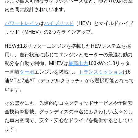
ルまで拡大可能なラゲッジスペースなど、ゆとりのある室
内空間に設計されています。
パワートレイン
は
ハイブリッド
（HEV）とマイルドハイブ
リッド（MHEV）の2つをラインアップ。
HEVは1.8リッターエンジンを搭載したHEVシステムを採
用し、走行状況に応じてエンジンとモーターの最適な動力
配分を自動で制御。MHEVは
最高出力
103kWの1.3リッタ
ー直噴
ターボ
エンジンを搭載し、
トランスミッション
は6
速MTと7速AT（デュアルクラッチ）から選択可能となって
います。
そのほかにも、先進的なコネクティッドサービスや予防安
全技術を搭載。グランディスの車名にふさわしい広々とし
た車内空間で、安全・安心なドライブを提供するとしてい
ます。