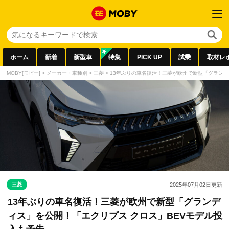
ホーム
新着
新型車
特集
PICK UP
試乗
取材レ
MOBY[モビー]
>
メーカー・車種別
>
三菱
>
13年ぶりの車名復活！三菱が欧州で新型「グランデ
三菱
2025年07月02日
更新
13年ぶりの車名復活！三菱が欧州で新型「グランデ
ィス」を公開！「エクリプス クロス」BEVモデル投