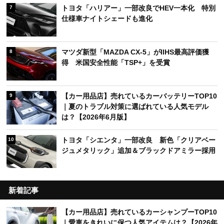
トヨタ「ハリアー」一部改良でHEV一本化 特別
7
仕様車ナイトシェードも進化
マツダ新型「MAZDA CX-5」がIIHS最高評価獲
8
得 米国安全性能「TSP+」を受賞
【カー用品店】売れているカーバッテリーTOP10
9
｜夏のトラブル対策に選ばれている人気モデル
は？【2026年6月版】
トヨタ「シエンタ」一部改良 新色「クリアベー
10
ジュメタリック」追加＆ブラックドアミラー採用
新着記事
【カー用品店】売れているカーシャンプーTOP10
｜愛車をきれいに保つ人気アイテムは？【2026年