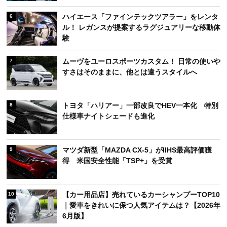
ハイエース「ファインテックツアラー」をレンタ
6
ル！ レガンスが提案するラグジュアリーな移動体
験
ムーヴをユーロスポーツカスタム！ 日常の使いや
7
すさはそのままに、他とは違うスタイルへ
トヨタ「ハリアー」一部改良でHEV一本化 特別
8
仕様車ナイトシェードも進化
マツダ新型「MAZDA CX-5」がIIHS最高評価獲
9
得 米国安全性能「TSP+」を受賞
【カー用品店】売れているカーシャンプーTOP10
10
｜愛車をきれいに保つ人気アイテムは？【2026年
6月版】