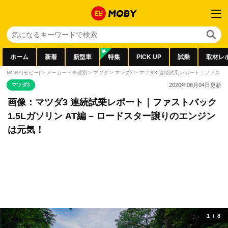
ホーム
新着
新型車
特集
PICK UP
試乗
取材レ
MOBY[モビー]
>
メーカー・車種別
>
マツダ
>
マツダ3
>
マツダ3 連続試乗レポート｜ファストバッ
マツダ3
2020年08月04日
更新
画像：マツダ3 連続試乗レポート｜ファストバック
1.5Lガソリン AT編 – ロードスター譲りのエンジン
は元気！
1
/
8