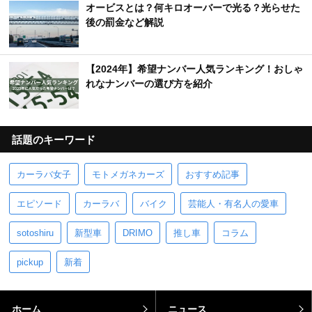
オービスとは？何キロオーバーで光る？光らせた
後の罰金など解説
【2024年】希望ナンバー人気ランキング！おしゃ
れなナンバーの選び方を紹介
話題のキーワード
カーラバ女子
モトメガネカーズ
おすすめ記事
エピソード
カーラバ
バイク
芸能人・有名人の愛車
sotoshiru
新型車
DRIMO
推し車
コラム
pickup
新着
ホーム
ニュース