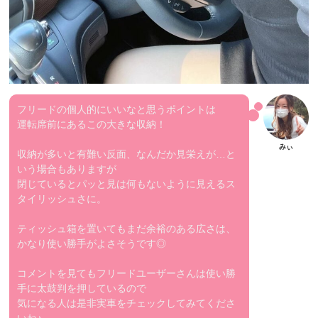
フリードの個人的にいいなと思うポイントは
運転席前にあるこの大きな収納！
収納が多いと有難い反面、なんだか見栄えが…と
いう場合もありますが
閉じているとパッと見は何もないように見えるス
タイリッシュさに。
ティッシュ箱を置いてもまだ余裕のある広さは、
かなり使い勝手がよさそうです◎
コメントを見てもフリードユーザーさんは使い勝
手に太鼓判を押しているので
気になる人は是非実車をチェックしてみてくださ
いね♪