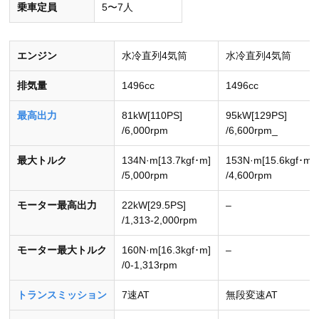
乗車定員
5〜7人
エンジン
水冷直列4気筒
水冷直列4気筒
排気量
1496cc
1496cc
最高出力
81kW[110PS]
95kW[129PS]
/6,000rpm
/6,600rpm_
最大トルク
134N·m[13.7kgf･m]
153N·m[15.6kgf･m]
/5,000rpm
/4,600rpm
モーター最高出力
22kW[29.5PS]
–
/1,313-2,000rpm
モーター最大トルク
160N·m[16.3kgf･m]
–
/0-1,313rpm
トランスミッション
7速AT
無段変速AT