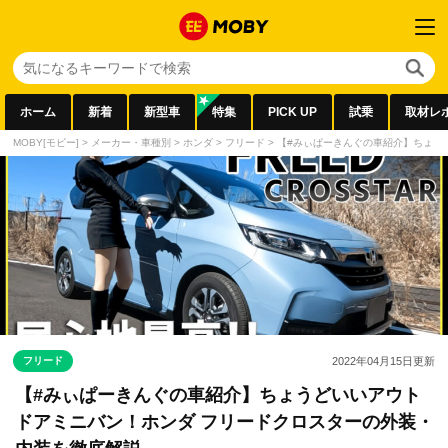
ホーム
新着
新型車
特集
PICK UP
試乗
取材レ
MOBY[モビー]
>
メーカー・車種別
>
ホンダ
>
フリード
>
【#みぃぱーきんぐの車紹介】ちょう
フリード
2022年04月15日
更新
【#みぃぱーきんぐの車紹介】ちょうどいいアウト
ドアミニバン！ホンダ フリードクロスターの外装・