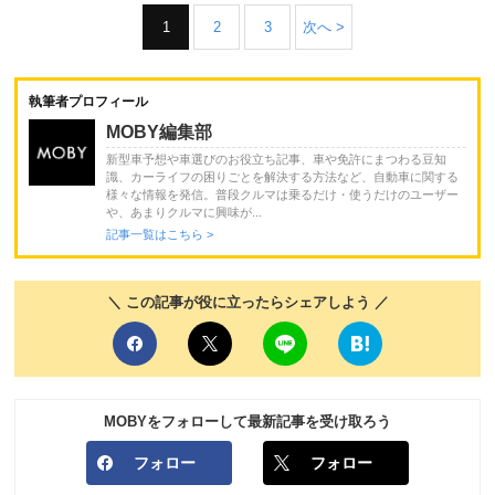
1
2
3
次へ >
執筆者プロフィール
MOBY編集部
新型車予想や車選びのお役立ち記事、車や免許にまつわる豆知
識、カーライフの困りごとを解決する方法など、自動車に関する
様々な情報を発信。普段クルマは乗るだけ・使うだけのユーザー
や、あまりクルマに興味が...
記事一覧はこちら >
＼ この記事が役に立ったらシェアしよう ／
MOBYをフォローして最新記事を受け取ろう
フォロー
フォロー