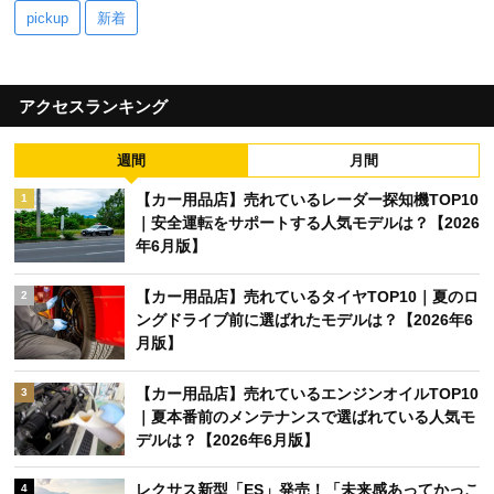
pickup
新着
アクセスランキング
週間
月間
【カー用品店】売れているレーダー探知機TOP10
1
｜安全運転をサポートする人気モデルは？【2026
年6月版】
【カー用品店】売れているタイヤTOP10｜夏のロ
2
ングドライブ前に選ばれたモデルは？【2026年6
月版】
【カー用品店】売れているエンジンオイルTOP10
3
｜夏本番前のメンテナンスで選ばれている人気モ
デルは？【2026年6月版】
レクサス新型「ES」発売！「未来感あってかっこ
4