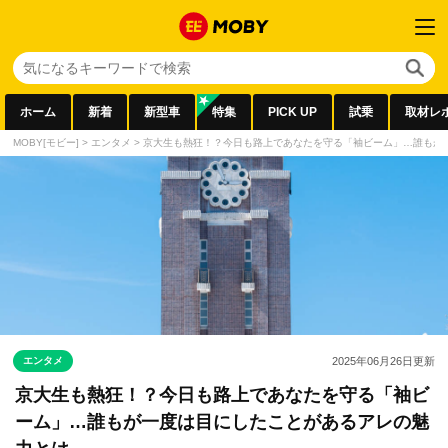
ホーム
新着
新型車
特集
PICK UP
試乗
取材レ
MOBY[モビー]
>
エンタメ
>
京大生も熱狂！？今日も路上であなたを守る「袖ビーム」…誰もが
エンタメ
2025年06月26日
更新
京大生も熱狂！？今日も路上であなたを守る「袖ビ
ーム」…誰もが一度は目にしたことがあるアレの魅