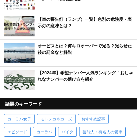
【車の警告灯（ランプ）一覧】色別の危険度・表
示灯の意味とは？
オービスとは？何キロオーバーで光る？光らせた
後の罰金など解説
【2024年】希望ナンバー人気ランキング！おしゃ
れなナンバーの選び方を紹介
話題のキーワード
カーラバ女子
モトメガネカーズ
おすすめ記事
エピソード
カーラバ
バイク
芸能人・有名人の愛車