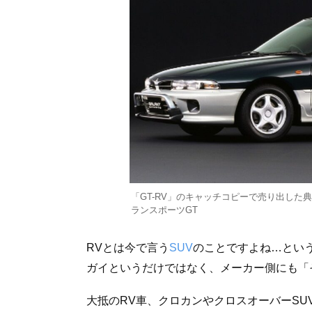
「GT-RV」のキャッチコピーで売り出した典
ランスポーツGT
RVとは今で言う
SUV
のことですよね…とい
ガイというだけではなく、メーカー側にも「
大抵のRV車、クロカンやクロスオーバーSU