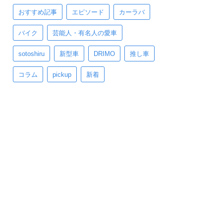
おすすめ記事
エピソード
カーラバ
バイク
芸能人・有名人の愛車
sotoshiru
新型車
DRIMO
推し車
コラム
pickup
新着