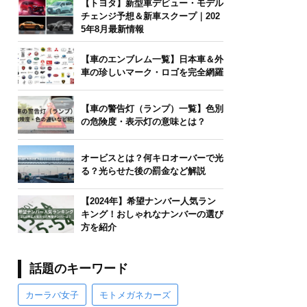
【トヨタ】新型車デビュー・モデル
チェンジ予想＆新車スクープ｜202
5年8月最新情報
【車のエンブレム一覧】日本車＆外
車の珍しいマーク・ロゴを完全網羅
【車の警告灯（ランプ）一覧】色別
の危険度・表示灯の意味とは？
オービスとは？何キロオーバーで光
る？光らせた後の罰金など解説
【2024年】希望ナンバー人気ラン
キング！おしゃれなナンバーの選び
方を紹介
話題のキーワード
カーラバ女子
モトメガネカーズ