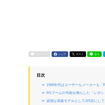
コメント
0
シェア
ポスト
送る
目次
1990年代はユーザーもメーカーも「
RVブームの号砲を鳴らした「レガシ
頑強な高級モデルとして2代目にし