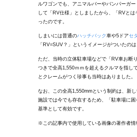
ルワゴンでも、アニマルバーやバンパーガー
して「RV仕様」としましたから、「RVと
ったのです。
しまいには普通の
ハッチバック
車や5ドア
セ
「RV=SUV？」というイメージがついたの
ただ、当時の立体駐車場などで「RV車お断
つきで全高1,550ｍｍを超えるクルマを指
とクレームがつく珍事も当時はありました。
なお、この全高1,550mmという制約は、
施設では今でも存在するため、「駐車場に困ら
基準として有効です。
※この記事内で使用している画像の著作者情