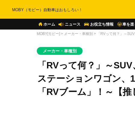
MOBY（モビー）自動車はおもしろい！
ホーム
ニュース
お役立ち情報
車を楽
MOBY[モビー]
>
メーカー・車種別
>
「RVって何？」～SU
メーカー・車種別
「RVって何？」～SU
ステーションワゴン、1
「RVブーム」！～【推