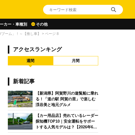
ーカー・車種別
その他
RVブーム」！～【推し車】
>
ページ 8
アクセスランキング
週間
月間
新着記事
【新潟県】阿賀野川の遊覧船に乗れ
る！「道の駅 阿賀の里」で楽しむ
渓谷美と地元グルメ
【カー用品店】売れているレーダー
探知機TOP10｜安全運転をサポー
トする人気モデルは？【2026年6月
版】