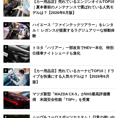
【カー用品店】売れているエンジンオイルTOP10
3
｜夏本番前のメンテナンスで選ばれている人気モ
デルは？【2026年6月版】
ハイエース「ファインテックツアラー」をレンタ
4
ル！ レガンスが提案するラグジュアリーな移動体
験
トヨタ「ハリアー」一部改良でHEV一本化 特別
5
仕様車ナイトシェードも進化
【カー用品店】売れているカーナビTOP10｜ドラ
6
イブを快適にする人気モデルは？【2026年6月
版】
マツダ新型「MAZDA CX-5」がIIHS最高評価獲
7
得 米国安全性能「TSP+」を受賞
ムーヴをユーロスポーツカスタム！ 日常の使いや
8