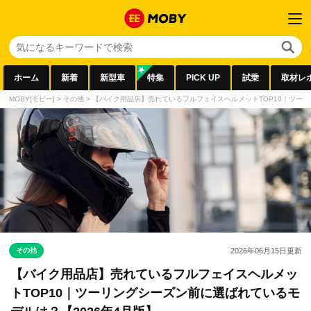
ホーム
新着
新型車
特集
PICK UP
試乗
取材レ
MOBY[モビー]
>
その他
>
【バイク用品店】売れているフルフェイスヘルメットTOP10｜ツーリ
その他
2026年06月15日
更新
【バイク用品店】売れているフルフェイスヘルメッ
トTOP10｜ツーリングシーズン前に選ばれているモ