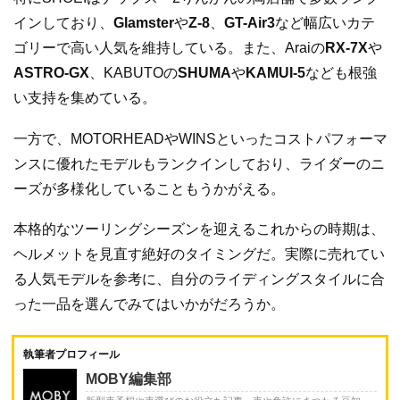
インしており、
Glamster
や
Z-8
、
GT-Air3
など幅広いカテ
ゴリーで高い人気を維持している。また、Araiの
RX-7X
や
ASTRO-GX
、KABUTOの
SHUMA
や
KAMUI-5
なども根強
い支持を集めている。
一方で、MOTORHEADやWINSといったコストパフォーマ
ンスに優れたモデルもランクインしており、ライダーのニ
ーズが多様化していることもうかがえる。
本格的なツーリングシーズンを迎えるこれからの時期は、
ヘルメットを見直す絶好のタイミングだ。実際に売れてい
る人気モデルを参考に、自分のライディングスタイルに合
った一品を選んでみてはいかがだろうか。
執筆者プロフィール
MOBY編集部