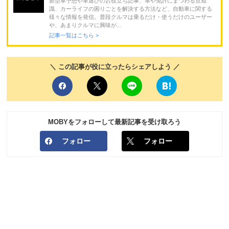
新型車予想や車選びのお役立ち記事、車や免許にまつわる豆知
識、カーライフの困りごとを解決する方法など、自動車に関する
様々な情報を発信。普段クルマは乗るだけ・使うだけのユーザー
や、あまりクルマに興味が...
記事一覧はこちら >
＼ この記事が役に立ったらシェアしよう ／
MOBYをフォローして最新記事を受け取ろう
フォロー
フォロー