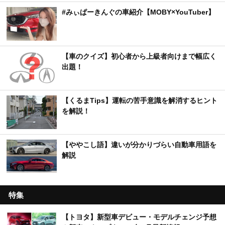
#みぃぱーきんぐの車紹介【MOBY×YouTuber】
【車のクイズ】初心者から上級者向けまで幅広く
出題！
【くるまTips】運転の苦手意識を解消するヒント
を解説！
【ややこし語】違いが分かりづらい自動車用語を
解説
特集
【トヨタ】新型車デビュー・モデルチェンジ予想