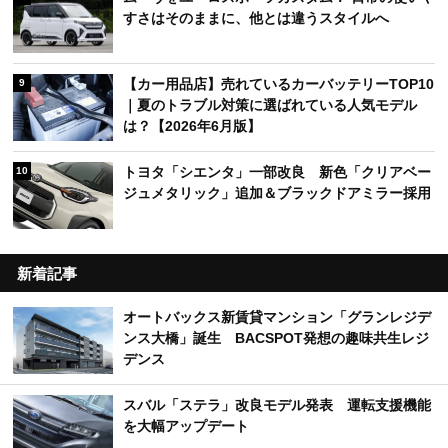
すさはそのままに、他とは違うスタイルへ
【カー用品店】売れているカーバッテリーTOP10
9
｜夏のトラブル対策に選ばれている人気モデル
は？【2026年6月版】
トヨタ「シエンタ」一部改良 新色「クリアベー
10
ジュメタリック」追加＆ブラックドアミラー採用
新着記事
オートバックス新賃貸マンション「グランレジデ
ンス大橋」誕生 BACSPOT発想の趣味共生レジ
デンス
スバル「ステラ」改良モデル発表 運転支援機能
を大幅アップデート