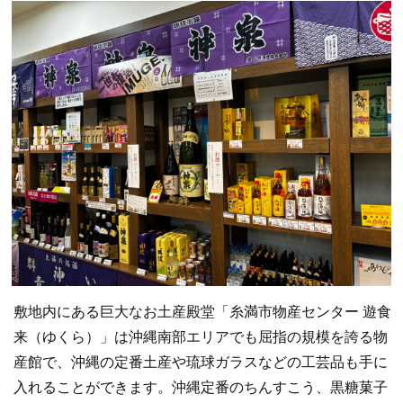
敷地内にある巨大なお土産殿堂「糸満市物産センター 遊食
来（ゆくら）」は沖縄南部エリアでも屈指の規模を誇る物
産館で、沖縄の定番土産や琉球ガラスなどの工芸品も手に
入れることができます。沖縄定番のちんすこう、黒糖菓子