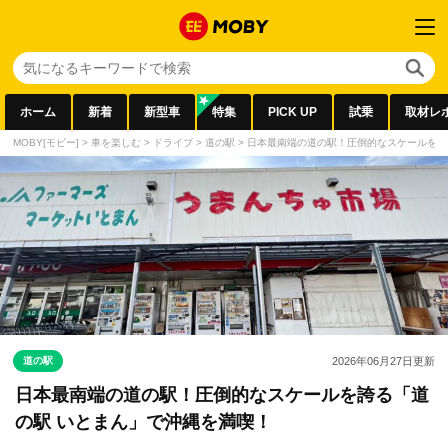
ホーム
新着
新型車
特集
PICK UP
試乗
取材レ
MOBY[モビー]
>
車を楽しむ
>
ドライブ
>
道の駅
>
日本最南端の道の駅！圧倒的なスケールを誇
道の駅
2026年06月27日
更新
日本最南端の道の駅！圧倒的なスケールを誇る「道
の駅 いとまん」で沖縄を満喫！