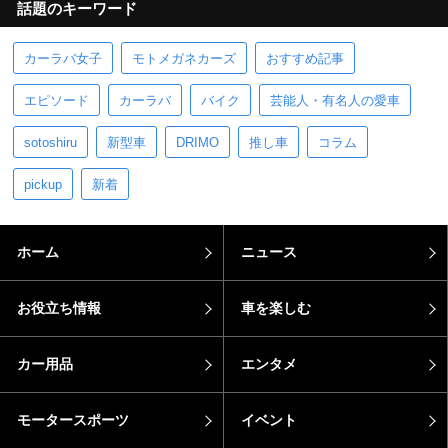
話題のキーワード
カーラバ女子
モトメガネカーズ
おすすめ記事
エピソード
カーラバ
バイク
芸能人・有名人の愛車
sotoshiru
新型車
DRIMO
推し車
コラム
pickup
新着
ホーム
ニュース
お役立ち情報
車を楽しむ
カー用品
エンタメ
モータースポーツ
イベント