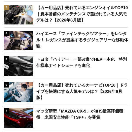
【カー用品店】売れているエンジンオイルTOP10
3
｜夏本番前のメンテナンスで選ばれている人気モ
デルは？【2026年6月版】
ハイエース「ファインテックツアラー」をレンタ
4
ル！ レガンスが提案するラグジュアリーな移動体
験
トヨタ「ハリアー」一部改良でHEV一本化 特別
5
仕様車ナイトシェードも進化
【カー用品店】売れているカーナビTOP10｜ドラ
6
イブを快適にする人気モデルは？【2026年6月
版】
マツダ新型「MAZDA CX-5」がIIHS最高評価獲
7
得 米国安全性能「TSP+」を受賞