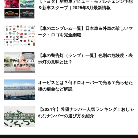
【トヨタ】新型車デビュー・モデルチェンジ予想
＆新車スクープ｜2025年8月最新情報
【車のエンブレム一覧】日本車＆外車の珍しいマ
ーク・ロゴを完全網羅
【車の警告灯（ランプ）一覧】色別の危険度・表
示灯の意味とは？
オービスとは？何キロオーバーで光る？光らせた
後の罰金など解説
【2024年】希望ナンバー人気ランキング！おしゃ
れなナンバーの選び方を紹介