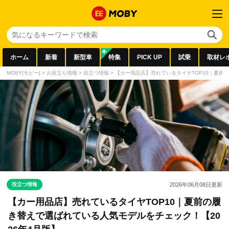
ホーム
新着
新型車
特集
PICK UP
試乗
取材レ
MOBY[モビー]
>
お役立ち情報
>
役立つ情報
>
【カー用品店】売れているタイヤTOP10｜夏前
役立つ情報
2026年06月08日
更新
【カー用品店】売れているタイヤTOP10｜夏前の履
き替えで選ばれている人気モデルをチェック！【20