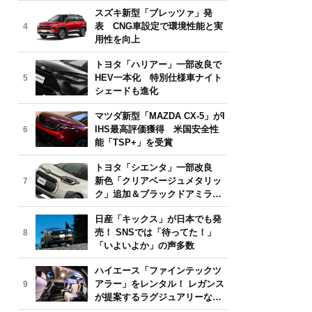
気モデルは？【2026年6月版】
スズキ新型「ブレッツァ」発
表 CNG車設定で環境性能と実
4
用性を向上
トヨタ「ハリアー」一部改良で
HEV一本化 特別仕様車ナイト
5
シェードも進化
マツダ新型「MAZDA CX-5」がI
IHS最高評価獲得 米国安全性
6
能「TSP+」を受賞
トヨタ「シエンタ」一部改良
新色「クリアベージュメタリッ
7
ク」追加＆ブラックドアミラー
採用
日産「キックス」が日本でも発
売！ SNSでは「待ってた！」
8
「いよいよか」の声多数
ハイエース「ファインテックツ
アラー」をレンタル！ レガンス
9
が提案するラグジュアリーな移
動体験