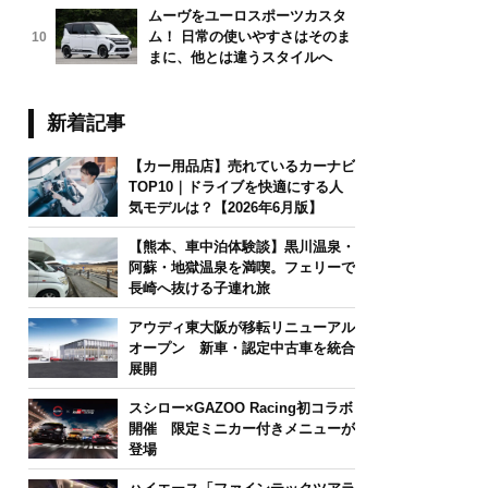
ムーヴをユーロスポーツカスタ
ム！ 日常の使いやすさはそのま
10
まに、他とは違うスタイルへ
新着記事
【カー用品店】売れているカーナビ
TOP10｜ドライブを快適にする人
気モデルは？【2026年6月版】
【熊本、車中泊体験談】黒川温泉・
阿蘇・地獄温泉を満喫。フェリーで
長崎へ抜ける子連れ旅
アウディ東大阪が移転リニューアル
オープン 新車・認定中古車を統合
展開
スシロー×GAZOO Racing初コラボ
開催 限定ミニカー付きメニューが
登場