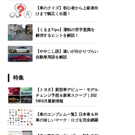
【車のクイズ】初心者から上級者向
けまで幅広く出題！
【くるまTips】運転の苦手意識を
解消するヒントを解説！
【ややこし語】違いが分かりづらい
自動車用語を解説
特集
【トヨタ】新型車デビュー・モデル
チェンジ予想＆新車スクープ｜202
5年8月最新情報
【車のエンブレム一覧】日本車＆外
車の珍しいマーク・ロゴを完全網羅