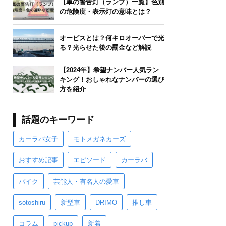
【車の警告灯（ランプ）一覧】色別
の危険度・表示灯の意味とは？
オービスとは？何キロオーバーで光
る？光らせた後の罰金など解説
【2024年】希望ナンバー人気ラン
キング！おしゃれなナンバーの選び
方を紹介
話題のキーワード
カーラバ女子
モトメガネカーズ
おすすめ記事
エピソード
カーラバ
バイク
芸能人・有名人の愛車
sotoshiru
新型車
DRIMO
推し車
コラム
pickup
新着