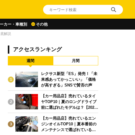
ーカー・車種別
その他
徹底解説
アクセスランキング
週間
月間
レクサス新型「ES」発売！「未
来感あってかっこいい」「価格
1
が高すぎる」SNSで賛否の声
【カー用品店】売れているタイ
ヤTOP10｜夏のロングドライブ
2
前に選ばれたモデルは？【2026
年6月版】
【カー用品店】売れているエン
ジンオイルTOP10｜夏本番前の
3
メンテナンスで選ばれている人