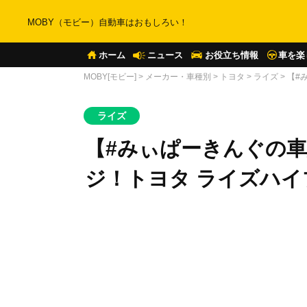
MOBY（モビー）自動車はおもしろい！
ホーム
ニュース
お役立ち情報
車を楽
MOBY[モビー]
>
メーカー・車種別
>
トヨタ
>
ライズ
>
【#
ライズ
【#みぃぱーきんぐの
ジ！トヨタ ライズハ