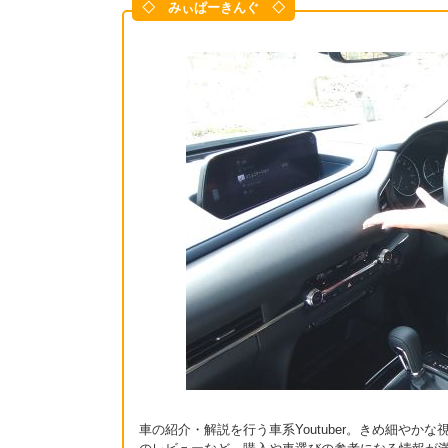
◇ みぃぱーきんぐ ◇
車の紹介・解説を行う車系Youtuber。きめ細や