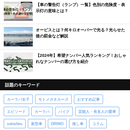
【車の警告灯（ランプ）一覧】色別の危険度・表
示灯の意味とは？
オービスとは？何キロオーバーで光る？光らせた
後の罰金など解説
【2024年】希望ナンバー人気ランキング！おしゃ
れなナンバーの選び方を紹介
話題のキーワード
カーラバ女子
モトメガネカーズ
おすすめ記事
エピソード
カーラバ
バイク
芸能人・有名人の愛車
sotoshiru
新型車
DRIMO
推し車
コラム