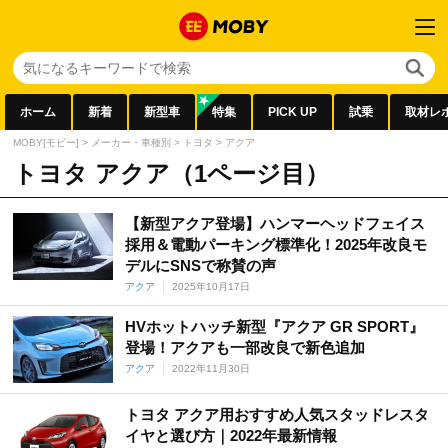
ホーム
新着
新型車
特集
PICK UP
試乗
取材レ
MOBY[モビー]
>
メーカー・車種別
>
トヨタ
>
アクア
トヨタ アクア（1ページ目）
【新型アクア登場】ハンマーヘッドフェイス
採用＆電動パーキング標準化！2025年改良モ
デルにSNSで称賛の声
アクア
2025年10月17日
HVホットハッチ新型『アクア GR SPORT』
登場！アクアも一部改良で新色追加
アクア
2022年11月30日
トヨタ アクア用おすすめ人気スタッドレスタ
イヤと選び方｜2022年最新情報