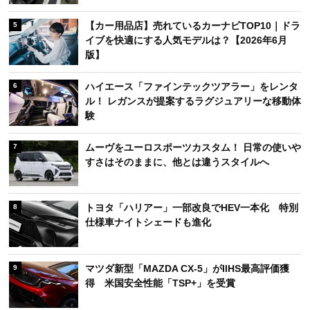
【カー用品店】売れているカーナビTOP10｜ドラ
5
イブを快適にする人気モデルは？【2026年6月
版】
ハイエース「ファインテックツアラー」をレンタ
6
ル！ レガンスが提案するラグジュアリーな移動体
験
ムーヴをユーロスポーツカスタム！ 日常の使いや
7
すさはそのままに、他とは違うスタイルへ
トヨタ「ハリアー」一部改良でHEV一本化 特別
8
仕様車ナイトシェードも進化
マツダ新型「MAZDA CX-5」がIIHS最高評価獲
9
得 米国安全性能「TSP+」を受賞