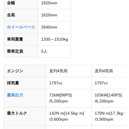
全幅
1825mm
全高
1620mm
ホイールベース
2640mm
車両重量
1330～1510kg
乗車定員
5人
エンジン
直列4気筒
直列4気筒
排気量
1797cc
1797cc
最高出力
72kW[98PS]
103kW[140PS]
/5,200rpm
/6,200rpm
最大トルク
142N·m[14.5kg･m]
170N·m[17.3kg･m
/3,600rpm
/3,900rpm