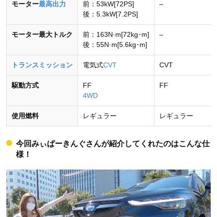
モーター
最高出力
前：53kW[72PS]
–
後：5.3kW[7.2PS]
モーター最大トルク
前：163N·m[72kg･m]
–
後：55N·m[5.6kg･m]
トランスミッション
電気式
CVT
CVT
駆動方式
FF
FF
4WD
使用燃料
レギュラー
レギュラー
今回みぃぱーきんぐさんが紹介してくれたのはこんな仕
様！