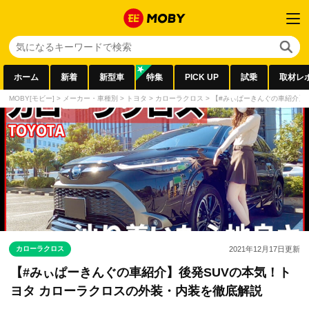
ホーム
新着
新型車
特集
PICK UP
試乗
取材レ
MOBY[モビー]
>
メーカー・車種別
>
トヨタ
>
カローラクロス
>
【#みぃぱーきんぐの車紹介】
カローラクロス
2021年12月17日
更新
【#みぃぱーきんぐの車紹介】後発SUVの本気！ト
ヨタ カローラクロスの外装・内装を徹底解説