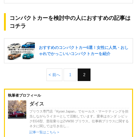
コンパクトカーを検討中の人におすすめの記事は
コチラ
< 前へ
1
2
執筆者プロフィール
ダイス
プリウス専門店『Kyoei Japan』でセールス・マーケティングを担
当しながらライターとして活動しています。愛車はホンダ シビッ
クEG6型、普段乗りはZVW30 プリウス。仕事柄プリウスに関する
ネタに関しては引き出し...
記事一覧はこちら >