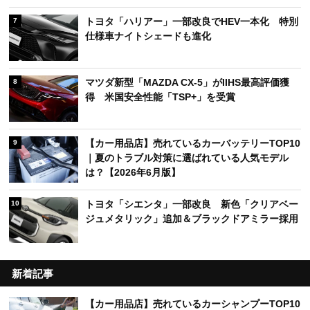
トヨタ「ハリアー」一部改良でHEV一本化 特別
7
仕様車ナイトシェードも進化
マツダ新型「MAZDA CX-5」がIIHS最高評価獲
8
得 米国安全性能「TSP+」を受賞
【カー用品店】売れているカーバッテリーTOP10
9
｜夏のトラブル対策に選ばれている人気モデル
は？【2026年6月版】
トヨタ「シエンタ」一部改良 新色「クリアベー
10
ジュメタリック」追加＆ブラックドアミラー採用
新着記事
【カー用品店】売れているカーシャンプーTOP10