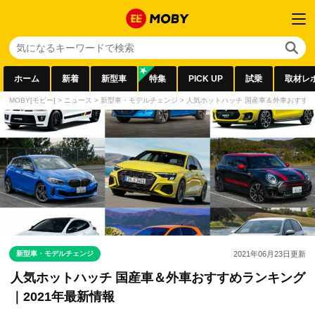
ホーム
新着
新型車
特集
PICK UP
試乗
取材レ
MOBY[モビー]
>
ニュース
>
新型車・モデルチェンジ
>
人気ホットハッチ 国産車＆外車おすすめ
新型車・モデルチェンジ
2021年06月23日
更新
人気ホットハッチ 国産車＆外車おすすめランキング
｜2021年最新情報