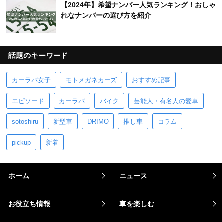
【2024年】希望ナンバー人気ランキング！おしゃ
れなナンバーの選び方を紹介
話題のキーワード
カーラバ女子
モトメガネカーズ
おすすめ記事
エピソード
カーラバ
バイク
芸能人・有名人の愛車
sotoshiru
新型車
DRIMO
推し車
コラム
pickup
新着
ホーム
ニュース
お役立ち情報
車を楽しむ