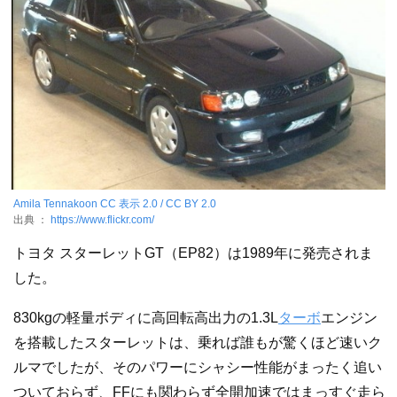
Amila Tennakoon
CC 表示 2.0 / CC BY 2.0
出典 ：
https://www.flickr.com/
トヨタ スターレットGT（EP82）は1989年に発売されま
した。
830kgの軽量ボディに高回転高出力の1.3L
ターボ
エンジン
を搭載したスターレットは、乗れば誰もが驚くほど速いク
ルマでしたが、そのパワーにシャシー性能がまったく追い
ついておらず、FFにも関わらず全開加速ではまっすぐ走ら