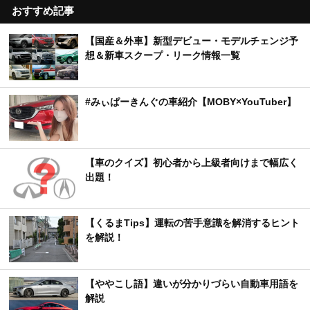
おすすめ記事
【国産＆外車】新型デビュー・モデルチェンジ予
想＆新車スクープ・リーク情報一覧
#みぃぱーきんぐの車紹介【MOBY×YouTuber】
【車のクイズ】初心者から上級者向けまで幅広く
出題！
【くるまTips】運転の苦手意識を解消するヒント
を解説！
【ややこし語】違いが分かりづらい自動車用語を
解説