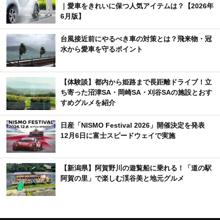
｜愛車をきれいに保つ人気アイテムは？【2026年
6月版】
台風接近前にやるべき車の対策とは？飛来物・冠
水から愛車を守るポイント
【体験談】都内から姫路まで長距離ドライブ！立
ち寄った沼津SA・岡崎SA・刈谷SAの施設とおす
すめグルメを紹介
日産「NISMO Festival 2026」開催決定を発表
12月6日に富士スピードウェイで実施
【新潟県】阿賀野川の遊覧船に乗れる！「道の駅
阿賀の里」で楽しむ渓谷美と地元グルメ