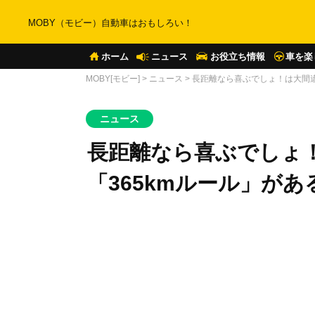
MOBY（モビー）自動車はおもしろい！
ホーム
ニュース
お役立ち情報
車を楽
MOBY[モビー]
>
ニュース
>
長距離なら喜ぶでしょ！は大間違
ニュース
長距離なら喜ぶでしょ
「365kmルール」が