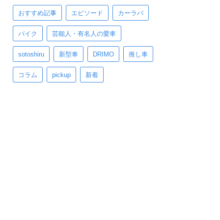
おすすめ記事
エピソード
カーラバ
バイク
芸能人・有名人の愛車
sotoshiru
新型車
DRIMO
推し車
コラム
pickup
新着