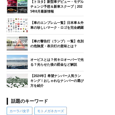
【トヨタ】新型車デビュー・モデル
チェンジ予想＆新車スクープ｜202
5年8月最新情報
【車のエンブレム一覧】日本車＆外
車の珍しいマーク・ロゴを完全網羅
【車の警告灯（ランプ）一覧】色別
の危険度・表示灯の意味とは？
オービスとは？何キロオーバーで光
る？光らせた後の罰金など解説
【2024年】希望ナンバー人気ラン
キング！おしゃれなナンバーの選び
方を紹介
話題のキーワード
カーラバ女子
モトメガネカーズ