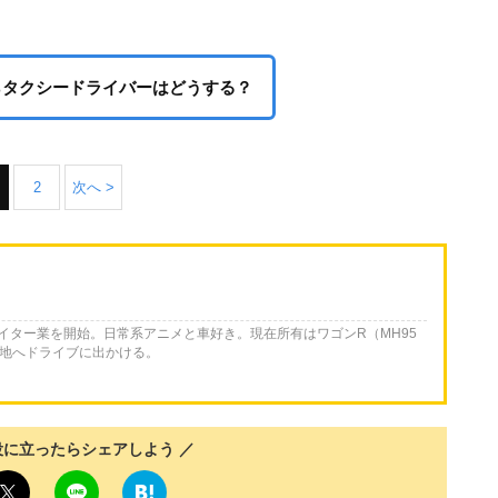
らタクシードライバーはどうする？
2
次へ >
ライター業を開始。日常系アニメと車好き。現在所有はワゴンR（MH95
各地へドライブに出かける。
役に立ったらシェアしよう ／