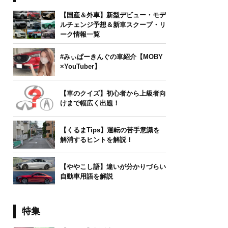
【国産＆外車】新型デビュー・モデ
ルチェンジ予想＆新車スクープ・リ
ーク情報一覧
#みぃぱーきんぐの車紹介【MOBY
×YouTuber】
【車のクイズ】初心者から上級者向
けまで幅広く出題！
【くるまTips】運転の苦手意識を
解消するヒントを解説！
【ややこし語】違いが分かりづらい
自動車用語を解説
特集