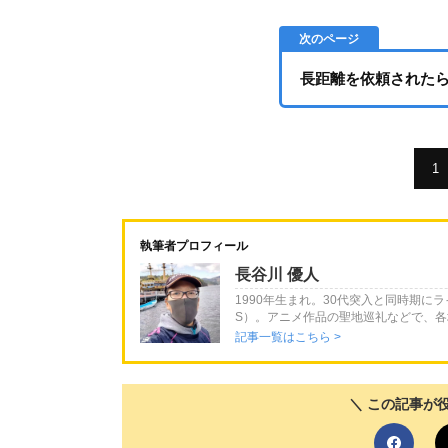
長距離を依頼された
1
執筆者プロフィール
長谷川 優人
1990年生まれ。30代突入と同時期に
S）。アニメ作品の聖地巡礼などで、
記事一覧はこちら >
＼ この記事が