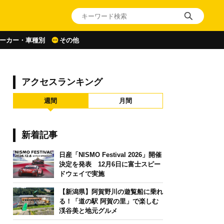
ーカー・車種別
その他
アクセスランキング
週間
月間
新着記事
日産「NISMO Festival 2026」開催
決定を発表 12月6日に富士スピー
ドウェイで実施
【新潟県】阿賀野川の遊覧船に乗れ
る！「道の駅 阿賀の里」で楽しむ
渓谷美と地元グルメ