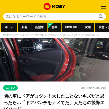
ホーム
新着
新型車
特集
PICK UP
試乗
取材レ
MOBY[モビー]
>
エンタメ
>
隣の車にドアがコツン！大したことないキズだと思ったら…「ドア
エンタメ
2024年04月08日
更新
隣の車にドアがコツン！大したことないキズだと思
ったら…「ドアパンチをナメてた」人たちの後悔エ