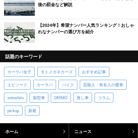
後の罰金など解説
【2024年】希望ナンバー人気ランキング！おしゃ
れなナンバーの選び方を紹介
話題のキーワード
カーラバ女子
モトメガネカーズ
おすすめ記事
エピソード
カーラバ
バイク
芸能人・有名人の愛車
sotoshiru
新型車
DRIMO
推し車
コラム
pickup
新着
ホーム
ニュース