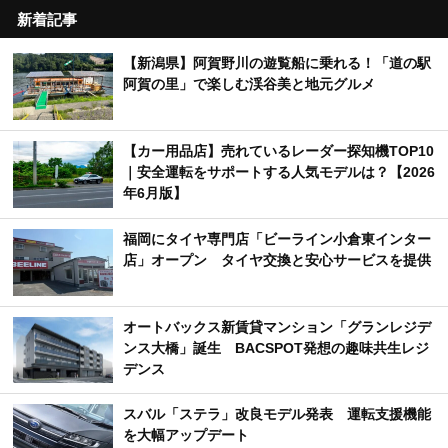
新着記事
【新潟県】阿賀野川の遊覧船に乗れる！「道の駅
阿賀の里」で楽しむ渓谷美と地元グルメ
【カー用品店】売れているレーダー探知機TOP10
｜安全運転をサポートする人気モデルは？【2026
年6月版】
福岡にタイヤ専門店「ビーライン小倉東インター
店」オープン タイヤ交換と安心サービスを提供
オートバックス新賃貸マンション「グランレジデ
ンス大橋」誕生 BACSPOT発想の趣味共生レジ
デンス
スバル「ステラ」改良モデル発表 運転支援機能
を大幅アップデート