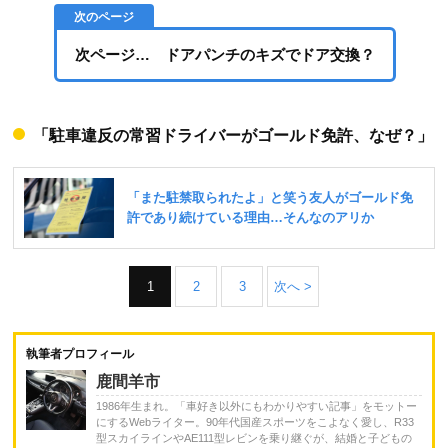
次ページ… ドアパンチのキズでドア交換？
「駐車違反の常習ドライバーがゴールド免許、なぜ？」
1
2
3
次へ >
執筆者プロフィール
鹿間羊市
1986年生まれ。「車好き以外にもわかりやすい記事」をモットー
にするWebライター。90年代国産スポーツをこよなく愛し、R33
型スカイラインやAE111型レビンを乗り継ぐが、結婚と子どもの