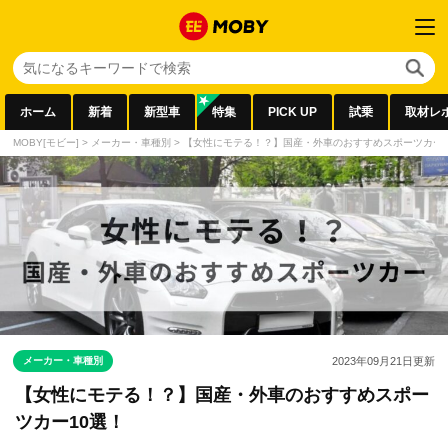
ホーム
新着
新型車
特集
PICK UP
試乗
取材レ
MOBY[モビー]
>
メーカー・車種別
>
【女性にモテる！？】国産・外車のおすすめスポーツカー1
メーカー・車種別
2023年09月21日
更新
【女性にモテる！？】国産・外車のおすすめスポー
ツカー10選！