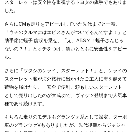
スターレットは安全性を重視するトヨタの旗手でもありま
した。
さらにCMも走りをアピールしていた先代までと一転、
「ウチのクルマにはエビスさんがついてるんですよ！」と
助手席に蛭子 能収を乗せ、「え、ABS？！蛭子さんじゃ
ないの？！」とオチをつけ、笑いとともに安全性をアピー
ル。
さらに「ワタシのケライ、スターレット！」と、ケライの
スターレット君が海外旅行に出かけたご主人に海を越えて
荷物を届けたり、「安全で便利、頼もしいスターレット」
として売り出したのが大成功で、ヴィッツ登場まで人気車
種であり続けます。
もちろん走りのモデルもグランツァ系として設定、ターボ
車のグランツァVもありましたが、先代後期からジャジャ