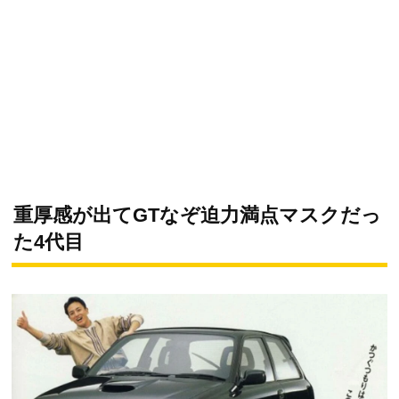
重厚感が出てGTなぞ迫力満点マスクだっ
た4代目