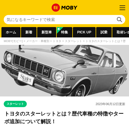
ホーム
新着
新型車
特集
PICK UP
試乗
取材レ
MOBY[モビー]
>
メーカー・車種別
>
トヨタ
>
スターレット
>
トヨタのスターレットとは？歴代
スターレット
2023年06月12日
更新
トヨタのスターレットとは？歴代車種の特徴やター
ボ追加について解説！