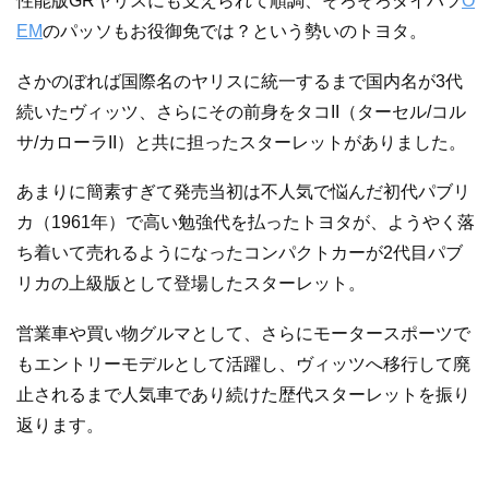
性能版GRヤリスにも支えられて順調、そろそろダイハツ
O
EM
のパッソもお役御免では？という勢いのトヨタ。
さかのぼれば国際名のヤリスに統一するまで国内名が3代
続いたヴィッツ、さらにその前身をタコII（ターセル/コル
サ/カローラII）と共に担ったスターレットがありました。
あまりに簡素すぎて発売当初は不人気で悩んだ初代パブリ
カ（1961年）で高い勉強代を払ったトヨタが、ようやく落
ち着いて売れるようになったコンパクトカーが2代目パブ
リカの上級版として登場したスターレット。
営業車や買い物グルマとして、さらにモータースポーツで
もエントリーモデルとして活躍し、ヴィッツへ移行して廃
止されるまで人気車であり続けた歴代スターレットを振り
返ります。