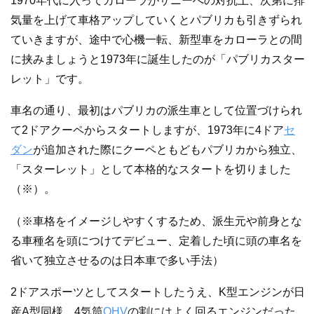
1970年代に入ってカローラがサニーへの対抗上、次第に排
気量を上げて車格アップしていくとパブリカも引きずられ
ていきますが、途中で心機一転、新型車をカローラとの間
に挟みましょうと1973年に誕生したのが「パブリカスター
レット」です。
車名の通り、最初はパブリカの派生車として位置づけられ
て2ドアクーペからスタートしますが、1973年に4ドア
セ
ダン
が追加された際にクーペともどもパブリカから独立、
「スターレット」として本格的なスタートを切りました
（※）。
（※車格をイメージしやすくするため、派生元や前身とな
る車種名を頭につけてデビュー、定着した頃に頭の車名を
省いて独立させるのは日本車で多い手法）
2ドアスポーツとしてスタートしたうえ、K型エンジンが日
産A型同様、4気筒
OHV
の割にはよく回るエンジンだった