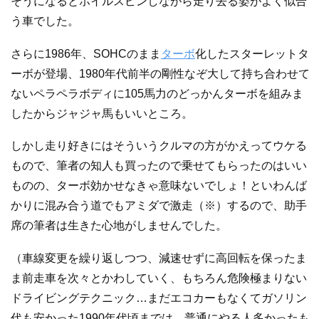
そうになるとホイルスピンしながら走り去る姿がよく似合
う車でした。
さらに1986年、SOHCのまま
ターボ
化したスターレットタ
ーボが登場、1980年代前半の剛性なぞ大して持ち合わせて
ないペラペラボディに105馬力のどっかんターボを組みま
したからジャジャ馬もいいところ。
しかし走り好きにはそういうクルマの方がかえってウケる
もので、筆者の知人も買ったので乗せてもらったのはいい
ものの、ターボ効かせなきゃ意味ないでしょ！といわんば
かりに混み合う道でもアミダで激走（※）するので、助手
席の筆者は生きた心地がしませんでした。
（車線変更を繰り返しつつ、減速せずに高回転を保ったま
ま前走車を次々とかわしていく、もちろん危険極まりない
ドライビングテクニック…まだエコカーもなくてガソリン
代も安かった1990年代頃までは、普通にやる人多かったも