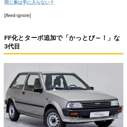
同じ車は手に入らない？
[/feed-ignore]
FF化とターボ追加で「かっとび～！」な
3代目