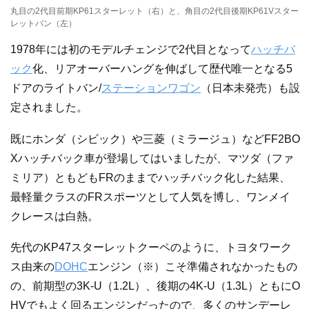
丸目の2代目前期KP61スターレット（右）と、角目の2代目後期KP61Vスター
レットバン（左）
1978年には初のモデルチェンジで2代目となって
ハッチバ
ック
化、リアオーバーハングを伸ばして歴代唯一となる5
ドアのライトバン/
ステーションワゴン
（日本未発売）も設
定されました。
既にホンダ（シビック）や三菱（ミラージュ）などFF2BO
Xハッチバック車が登場してはいましたが、マツダ（ファ
ミリア）ともどもFRのままでハッチバック化した結果、
最軽量クラスのFRスポーツとして人気を博し、ワンメイ
クレースは白熱。
先代のKP47スターレットクーペのように、トヨタワーク
ス由来の
DOHC
エンジン（※）こそ準備されなかったもの
の、前期型の3K-U（1.2L）、後期の4K-U（1.3L）ともにO
HVでもよく回るエンジンだったので、多くのサンデーレ