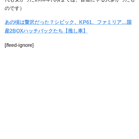
のです）
あの頃は贅沢だった？シビック、KP61、ファミリア…国
産2BOXハッチバックたち【推し車】
[/feed-ignore]