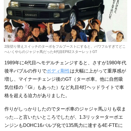
2段切り替えスイッチのターボをフルブーストにすると、パワフルすぎてどこ
へいくやらのジャジャ馬だった4代目EP82スターレットGT
1989年に4代目へモデルチェンジすると、さすが1980年代
後半バブルの作りで
ボディ剛性
は大幅に上がって重厚感が
増し、マイナーチェンジ後のGT（ターボ車。他に自然吸
気仕様の「Gi」もあった）など丸目4灯ヘッドライトで車
格を超える迫力がありました。
作りがしっかりしたのでターボ車のジャジャ馬ぶりも収ま
った…と言いたいところでしたが、1.3リッターターボエ
ンジンもDOHC16バルブ化で135馬力に達する4E-FTEに