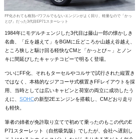
FF化されても格別パワフルでもないエンジンがよく回り、軽量なので「かっ
とび」だった3代目EP71スターレット
1984年にモデルチェンジした3代目は藤山一郎の懐かしき
名曲、「丘を越えて」をBGMに丘どころか山越え谷越え、
ところ狭しと駆け回る軽快なCMと「かっとび～」とノン
キに間延びしたキャッチコピーで明るく登場。
ついにFF化、それもターセルやコルサで試行された縦置き
ではなく、本格的なジアコーサ式横置きFFレイアウトを採
用、当時としては広いキャビンと荷室の両立に成功したう
えに、
SOHC
の新型2Eエンジンを搭載し、CMどおり走り
も軽快。
筆者の姉者が免許取り立てで初めて乗ったのもこの代のE
P71スターレット（自然吸気版）でしたが、会社へ遅刻し