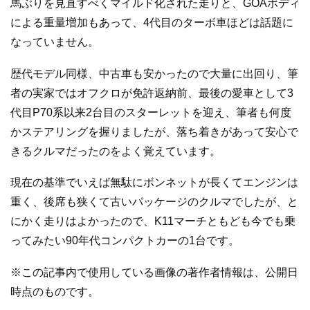
馬ぶりを見直すべくマイルド化された走りと、GOAボディ
による重量増加もあって、4代目のターボ車ほどは話題に
なっていません。
歴代モデル同様、中古車も安かったので大量に出回り、筆
者の実家ではオフクロが免許返納前、最後の愛車として3
代目P70系以来2台目のスターレットを迎え、筆者も何度
かステアリングを握りましたが、落ち着きがあって安心で
きるクルマだったのをよく覚えています。
現在の基準でいえば無駄にボンネットが長くてエンジンは
重く、後席も狭くて古いパッケージのクルマでしたが、と
にかく走りはよかったので、K11マーチともども今でも乗
ってみたい90年代コンパクトカーの1台です。
※この記事内で使用している画像の著作者情報は、公開日
時点のものです。