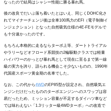
なったので結局はシャシー性能に勝る暴れ馬。
後の改良でだいぶ落ち着いたとはいえ、同じくDOHC化さ
れてマイナーチェンジ後は全車100馬力のEFI（電子制御イ
ンジェクション）となった自然吸気仕様の4E-FEモデルで
も十分速かったのです。
もちろん本格的に走るならターボ上等、ダートトライアル
やラリーなどオフロード系競技の2輪駆動クラスでは軽量
ハイパワーのかっとび暴れ馬として現在に至るまで第一線
級の実力を誇り、語られる機会こそ少ないものの、1990年
代国産スポーツ黄金期の名車でした。
なお、この代から
4WD
のEP85型が設定され、自然吸気エ
ンジンだけだったもののターボエンジンへのスワップは容
易だったため、ミッション容量が不足するダイハツ車など
では味わえない「1.3リッター級4WDターボ」への改造で