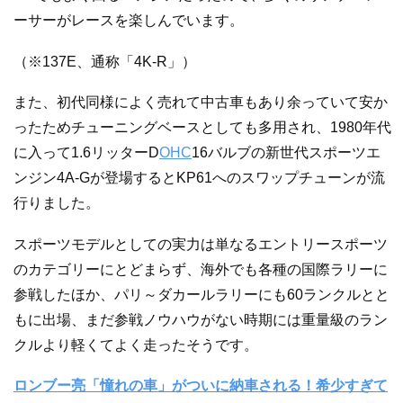
ーサーがレースを楽しんでいます。
（※137E、通称「4K-R」）
また、初代同様によく売れて中古車もあり余っていて安か
ったためチューニングベースとしても多用され、1980年代
に入って1.6リッターD
OHC
16バルブの新世代スポーツエ
ンジン4A-Gが登場するとKP61へのスワップチューンが流
行りました。
スポーツモデルとしての実力は単なるエントリースポーツ
のカテゴリーにとどまらず、海外でも各種の国際ラリーに
参戦したほか、パリ～ダカールラリーにも60ランクルとと
もに出場、まだ参戦ノウハウがない時期には重量級のラン
クルより軽くてよく走ったそうです。
ロンブー亮「憧れの車」がついに納車される！希少すぎて