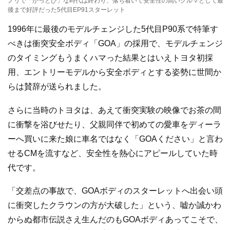
ノリで「かっとび」な時代は終わり、落ち着いて安全性の高いクルマとして最
後まで好評だった5代目EP91スターレット
1996年に最後のモデルチェンジした5代目P90系で特筆す
べきは衝突安全ボディ「GOA」の採用で、モデルチェンジ
のタイミングもうまくハマった結果とはいえトヨタ初採
用、エントリーモデルから安全ボディとする姿勢に世間か
らは賛辞が送られました。
さらに当時のトヨタは、あえて衝突実験の映像でお茶の間
に衝撃を浴びせたり、父親同伴で初めての愛車をディーラ
ーへ買いに来た娘に車名ではなく「GOAください」と言わ
せるCMを流すなど、安全性を熱心にアピールしていた時
代です。
「交差点の事故で、GOAボディのスターレットへ出会い頭
に衝突したクラウンの方が大破した」という、嘘か誠かわ
からぬ都市伝説さえ生んだのもGOAボディあってこそで、