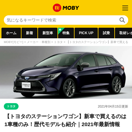
ホーム
新着
新型車
特集
PICK UP
試乗
取材レ
MOBY[モビー]
>
メーカー・車種別
>
トヨタ
>
【トヨタのステーションワゴン】新車で買えるのは
トヨタ
2021年04月15日
更新
【トヨタのステーションワゴン】新車で買えるのは
1車種のみ！歴代モデルも紹介｜2021年最新情報