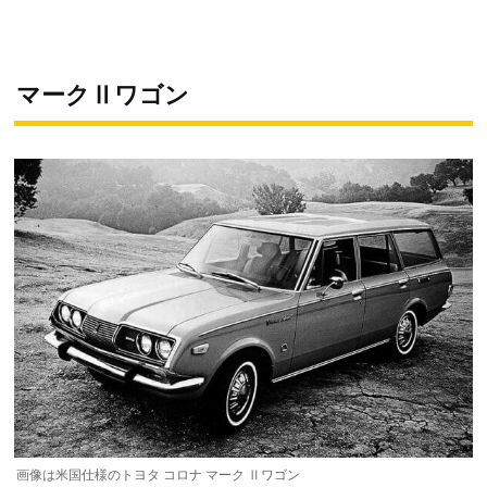
マークⅡワゴン
画像は米国仕様のトヨタ コロナ マーク Ⅱワゴン