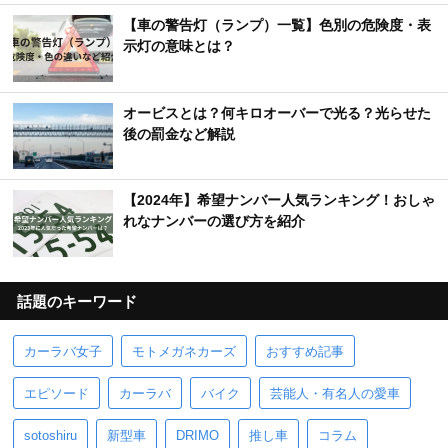
【車の警告灯（ランプ）一覧】色別の危険度・表
示灯の意味とは？
オービスとは？何キロオーバーで光る？光らせた
後の罰金など解説
【2024年】希望ナンバー人気ランキング！おしゃ
れなナンバーの選び方を紹介
話題のキーワード
カーラバ女子
モトメガネカーズ
おすすめ記事
エピソード
カーラバ
バイク
芸能人・有名人の愛車
sotoshiru
新型車
DRIMO
推し車
コラム