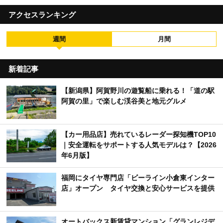
アクセスランキング
週間
月間
新着記事
【新潟県】阿賀野川の遊覧船に乗れる！「道の駅
阿賀の里」で楽しむ渓谷美と地元グルメ
【カー用品店】売れているレーダー探知機TOP10
｜安全運転をサポートする人気モデルは？【2026
年6月版】
福岡にタイヤ専門店「ビーライン小倉東インター
店」オープン タイヤ交換と安心サービスを提供
オートバックス新賃貸マンション「グランレジデ