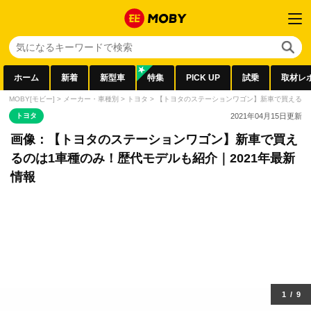
ホーム
新着
新型車
特集
PICK UP
試乗
取材レ
MOBY[モビー]
>
メーカー・車種別
>
トヨタ
>
【トヨタのステーションワゴン】新車で買えるのは
トヨタ
2021年04月15日
更新
画像：【トヨタのステーションワゴン】新車で買え
るのは1車種のみ！歴代モデルも紹介｜2021年最新
情報
1
/
9