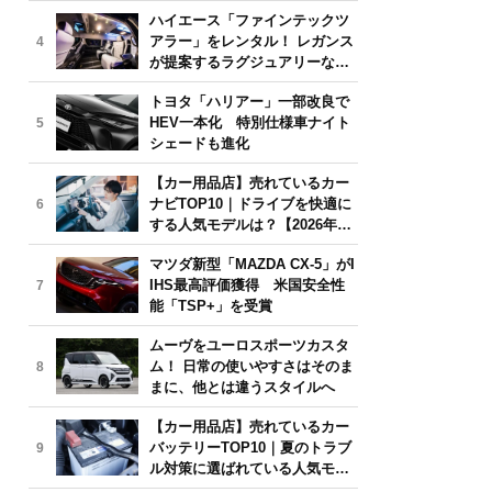
気モデルは？【2026年6月版】
ハイエース「ファインテックツ
アラー」をレンタル！ レガンス
4
が提案するラグジュアリーな移
動体験
トヨタ「ハリアー」一部改良で
HEV一本化 特別仕様車ナイト
5
シェードも進化
【カー用品店】売れているカー
ナビTOP10｜ドライブを快適に
6
する人気モデルは？【2026年6
月版】
マツダ新型「MAZDA CX-5」がI
IHS最高評価獲得 米国安全性
7
能「TSP+」を受賞
ムーヴをユーロスポーツカスタ
ム！ 日常の使いやすさはそのま
8
まに、他とは違うスタイルへ
【カー用品店】売れているカー
バッテリーTOP10｜夏のトラブ
9
ル対策に選ばれている人気モデ
ルは？【2026年6月版】