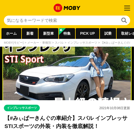
ホーム
新着
新型車
特集
PICK UP
試乗
取材レ
MOBY[モビー]
>
メーカー・車種別
>
スバル
>
インプレッサスポーツ
>
【#みぃぱーきんぐの車
インプレッサスポーツ
2021年10月08日
更新
【#みぃぱーきんぐの車紹介】スバル インプレッサ
STIスポーツの外装・内装を徹底解説！