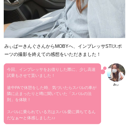
みぃぱーきんぐさんからMOBYへ、インプレッサSTIスポ
ーツの撮影を終えての感想をいただきました！
今回、インプレッサをお借りした際に、少し高速
試乗もさせて貰いました！
途中PAで休憩をした時、気づいたらスバルの車が
隣に止まったりと噂に聞いていた「スバルの法
則」を体験！
スバルに乗られている方はスバル愛に満ちてるん
だなぁ〜と体感しました♪♪