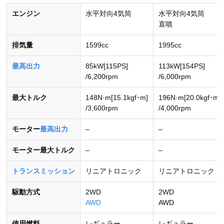
エンジン
水平対向4気筒
水平対向4気筒
直噴
排気量
1599cc
1995cc
最高出力
85kW[115PS]
113kW[154PS]
/6,200rpm
/6,000rpm
最大トルク
148N·m[15.1kgf･m]
196N·m[20.0kgf･m]
/3,600rpm
/4,000rpm
モーター
最高出力
–
–
モーター最大トルク
–
–
トランスミッション
リニアトロニック
リニアトロニック
駆動方式
2WD
2WD
AWD
AWD
使用燃料
レギュラー
レギュラー