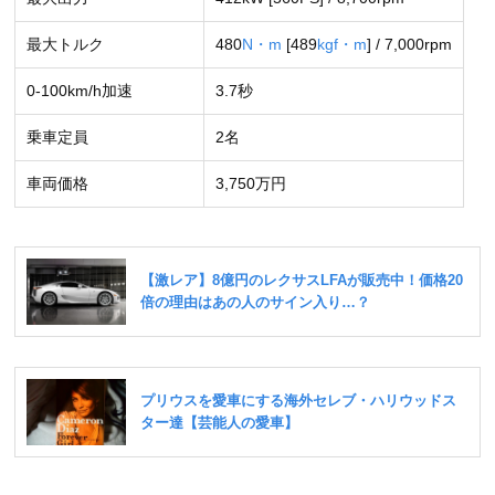
最大トルク
480
N・m
[489
kgf・m
] / 7,000rpm
0-100km/h加速
3.7秒
乗車定員
2名
車両価格
3,750万円