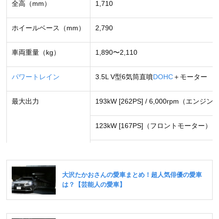
全高（mm）
1,710
ホイールベース（mm）
2,790
車両重量（kg）
1,890〜2,110
パワートレイン
3.5L V型6気筒直噴
DOHC
＋モーター
最大出力
193kW [262PS] / 6,000rpm（エンジン
123kW [167PS]（フロントモーター）
50kW [68PS]（リヤモーター）
最大トルク
335
N･m
[34.2kgf･m] / 4,600rpm（
335N･m [34.2kgf･m]（フロントモータ