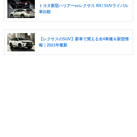
139N･m [14.2kgf･m]（リヤモーター）
乗車定員
5名
車両価格
602万円～742万円