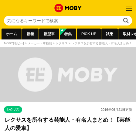
ホーム
新着
新型車
特集
PICK UP
試乗
取材レ
MOBY[モビー]
>
メーカー・車種別
>
レクサス
>
レクサスを所有する芸能人・有名人まとめ！【
レクサス
2016年06月21日
更新
レクサスを所有する芸能人・有名人まとめ！【芸能
人の愛車】