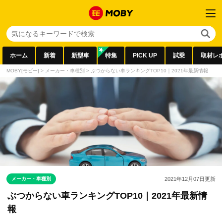
ホーム
新着
新型車
特集
PICK UP
試乗
取材レ
MOBY[モビー]
>
メーカー・車種別
>
ぶつからない車ランキングTOP10｜2021年最新情報
メーカー・車種別
2021年12月07日
更新
ぶつからない車ランキングTOP10｜2021年最新情
報