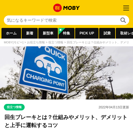
ホーム
新着
新型車
特集
PICK UP
試乗
取材レ
MOBY[モビー]
>
お役立ち情報
>
役立つ情報
>
回生ブレーキとは？仕組みやメリット、デメリッ
役立つ情報
2022年04月13日
更新
回生ブレーキとは？仕組みやメリット、デメリット
と上手に運転するコツ