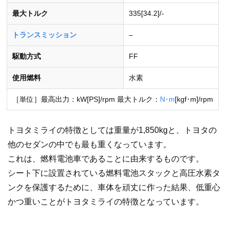
最大トルク
335[34.2]/-
トランスミッション
–
駆動方式
FF
使用燃料
水素
［単位］最高出力：kW[PS]/rpm 最大トルク：
N･m
[kgf･m]/rpm
トヨタミライの特徴としては重量が1,850kgと、トヨタの
他のセダンの中でも最も重くなっています。
これは、燃料電池車であることに由来するものです。
シート下に設置されている燃料電池スタックと高圧水素タ
ンクを保護するために、車体を頑丈に作った結果、低重心
かつ重いことがトヨタミライの特徴となっています。