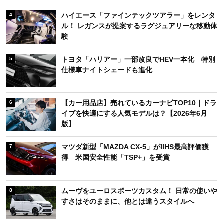
ハイエース「ファインテックツアラー」をレンタ
4
ル！ レガンスが提案するラグジュアリーな移動体
験
トヨタ「ハリアー」一部改良でHEV一本化 特別
5
仕様車ナイトシェードも進化
【カー用品店】売れているカーナビTOP10｜ドラ
6
イブを快適にする人気モデルは？【2026年6月
版】
マツダ新型「MAZDA CX-5」がIIHS最高評価獲
7
得 米国安全性能「TSP+」を受賞
ムーヴをユーロスポーツカスタム！ 日常の使いや
8
すさはそのままに、他とは違うスタイルへ