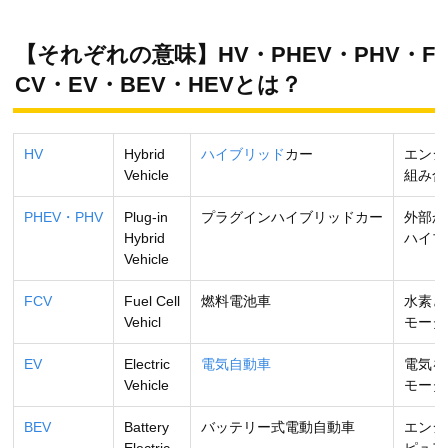
【それぞれの意味】HV・PHEV・PHV・F
CV・EV・BEV・HEVとは？
HV
Hybrid
ハイブリッド
カー
エンジ
Vehicle
組み合
PHEV・PHV
Plug-in
プラグインハイブリッドカー
外部か
Hybrid
ハイブ
Vehicle
FCV
Fuel Cell
燃料電池車
水素と
Vehicl
モータ
EV
Electric
電気自動車
電気を
Vehicle
モータ
BEV
Battery
バッテリー式電動自動車
エンジ