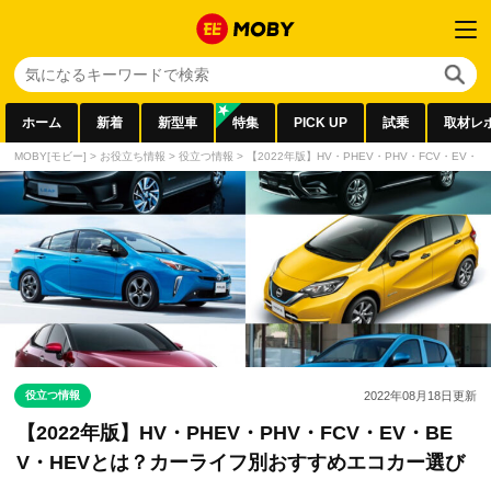
ホーム
新着
新型車
特集
PICK UP
試乗
取材レ
MOBY[モビー]
>
お役立ち情報
>
役立つ情報
>
【2022年版】HV・PHEV・PHV・FCV・EV
役立つ情報
2022年08月18日
更新
【2022年版】HV・PHEV・PHV・FCV・EV・BE
V・HEVとは？カーライフ別おすすめエコカー選び