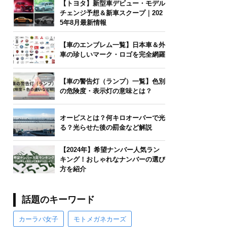
【トヨタ】新型車デビュー・モデル
チェンジ予想＆新車スクープ｜202
5年8月最新情報
【車のエンブレム一覧】日本車＆外
車の珍しいマーク・ロゴを完全網羅
【車の警告灯（ランプ）一覧】色別
の危険度・表示灯の意味とは？
オービスとは？何キロオーバーで光
る？光らせた後の罰金など解説
【2024年】希望ナンバー人気ラン
キング！おしゃれなナンバーの選び
方を紹介
話題のキーワード
カーラバ女子
モトメガネカーズ