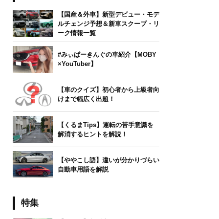
【国産＆外車】新型デビュー・モデ
ルチェンジ予想＆新車スクープ・リ
ーク情報一覧
#みぃぱーきんぐの車紹介【MOBY
×YouTuber】
【車のクイズ】初心者から上級者向
けまで幅広く出題！
【くるまTips】運転の苦手意識を
解消するヒントを解説！
【ややこし語】違いが分かりづらい
自動車用語を解説
特集