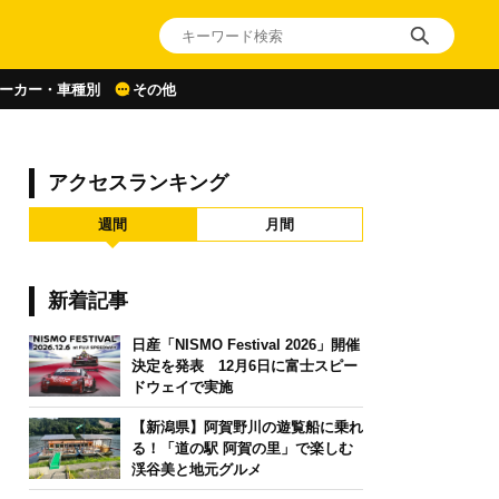
ーカー・車種別
その他
アクセスランキング
週間
月間
新着記事
日産「NISMO Festival 2026」開催
決定を発表 12月6日に富士スピー
ドウェイで実施
【新潟県】阿賀野川の遊覧船に乗れ
る！「道の駅 阿賀の里」で楽しむ
渓谷美と地元グルメ