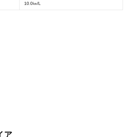
10.0㎞/L
イア