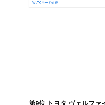
WLTCモード燃費
第9位 トヨタ ヴェルファ