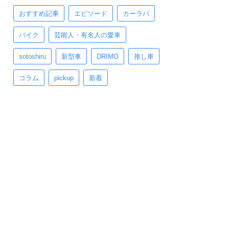
おすすめ記事
エピソード
カーラバ
バイク
芸能人・有名人の愛車
sotoshiru
新型車
DRIMO
推し車
コラム
pickup
新着