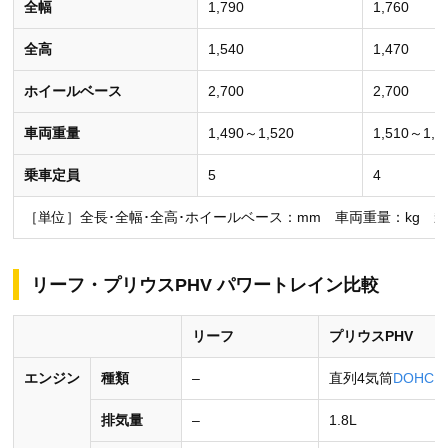
全幅
1,790
1,760
全高
1,540
1,470
ホイールベース
2,700
2,700
車両重量
1,490～1,520
1,510～1,5
乗車定員
5
4
［単位］全長･全幅･全高･ホイールベース：mm 車両重量：kg 
リーフ・プリウスPHV パワートレイン比較
リーフ
プリウスPHV
エンジン
種類
–
直列4気筒
DOHC
排気量
–
1.8L