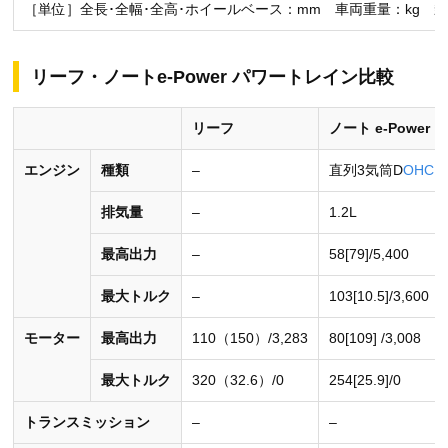
［単位］全長･全幅･全高･ホイールベース：mm 車両重量：kg 
リーフ・ノートe-Power パワートレイン比較
リーフ
ノート e-Power
エンジン
種類
–
直列3気筒D
OHC
排気量
–
1.2L
最高出力
–
58[79]/5,400
最大トルク
–
103[10.5]/3,600
モーター
最高出力
110（150）/3,283
80[109] /3,008
最大トルク
320（32.6）/0
254[25.9]/0
トランスミッション
–
–