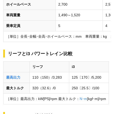
ホイールベース
2,700
2,57
車両重量
1,490～1,520
1,30
乗車定員
5
4
［単位］全長･全幅･全高･ホイールベース：mm 車両重量：kg 
リーフとi3 パワートレイン比較
リーフ
i3
最高出力
110（150）/3,283
125〔170〕/5,200
最大トルク
320（32.6）/0
250〔25.5〕/100
［単位］最高出力：kW[PS]/rpm 最大トルク：
N･m
[kgf･m]/rpm