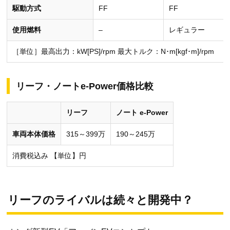
駆動方式
FF
FF
使用燃料
–
レギュラー
［単位］最高出力：kW[PS]/rpm 最大トルク：N･m[kgf･m]/rpm
リーフ・ノートe-Power価格比較
リーフ
ノート e-Power
車両本体価格
315～399万
190～245万
消費税込み 【単位】円
リーフのライバルは続々と開発中？