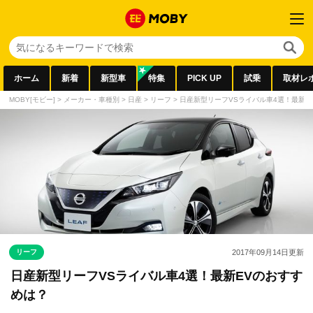
ホーム
新着
新型車
特集
PICK UP
試乗
取材レ
MOBY[モビー]
>
メーカー・車種別
>
日産
>
リーフ
>
日産新型リーフVSライバル車4選！最新E
リーフ
2017年09月14日
更新
日産新型リーフVSライバル車4選！最新EVのおすす
めは？