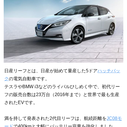
日産リーフとは、日産が始めて量産した5ドア
ハッチバッ
ク
の電気自動車です。
テスラやBMW i3などのライバルひしめく中で、初代リー
フの販売台数は23万台（2016年まで）と世界で最も生産
されたEVです。
満を持して発表された2代目リーフは、航続距離を
JC08モ
ード
で400kmと大幅にバッテリー容量を強化しました。