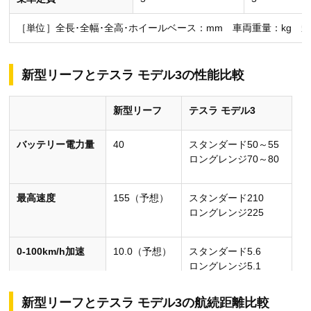
［単位］全長･全幅･全高･ホイールベース：mm 車両重量：kg 
新型リーフとテスラ モデル3の性能比較
新型リーフ
テスラ モデル3
バッテリー電力量
40
スタンダード50～55
ロングレンジ70～80
最高速度
155（予想）
スタンダード210
ロングレンジ225
0-100km/h加速
10.0（予想）
スタンダード5.6
ロングレンジ5.1
新型リーフとテスラ モデル3の航続距離比較
駆動方式
FF
RR