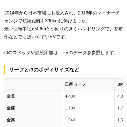
2014年から日本市場にも投入され、2016年のマイナーチ
ェンジで航続距離も390kmに伸びました。
最小回転半径が4.6mと小回りのきくハンドリングで、都市
部などでも扱いやすいEVです。
i3のスペックや航続距離は、EVのデータを参照します。
リーフとi3のボディサイズなど
日産 リーフ
BMW 
全長
4,480
4,01
全幅
1,790
1,77
全高
1,540
1,55