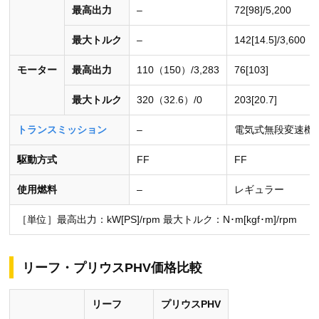
最高出力
–
72[98]/5,200
最大トルク
–
142[14.5]/3,600
モーター
最高出力
110（150）/3,283
76[103]
最大トルク
320（32.6）/0
203[20.7]
トランスミッション
–
電気式無段変速機
駆動方式
FF
FF
使用燃料
–
レギュラー
［単位］最高出力：kW[PS]/rpm 最大トルク：N･m[kgf･m]/rpm
リーフ・プリウスPHV価格比較
リーフ
プリウスPHV