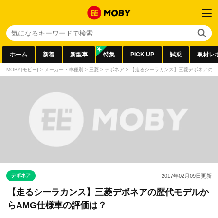
ホーム
新着
新型車
特集
PICK UP
試乗
取材レ
MOBY[モビー]
>
メーカー・車種別
>
三菱
>
デボネア
>
【走るシーラカンス】三菱デボネアの歴
デボネア
2017年02月09日
更新
【走るシーラカンス】三菱デボネアの歴代モデルか
らAMG仕様車の評価は？