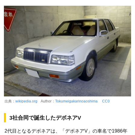
出典：
wikipedia.org
Author：
Tokumeigakarinoaoshima
CC0
3社合同で誕生したデボネアV
2代目となるデボネアは、「デボネアV」の車名で1986年