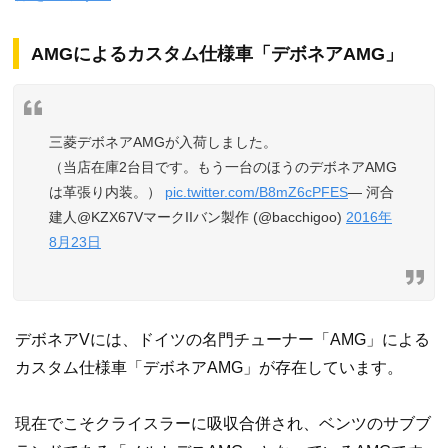
AMGによるカスタム仕様車「デボネアAMG」
三菱デボネアAMGが入荷しました。
（当店在庫2台目です。もう一台のほうのデボネアAMG
は革張り内装。）
pic.twitter.com/B8mZ6cPFES
— 河合
建人@KZX67VマークIIバン製作 (@bacchigoo)
2016年
8月23日
デボネアVには、ドイツの名門チューナー「AMG」による
カスタム仕様車「デボネアAMG」が存在しています。
現在でこそクライスラーに吸収合併され、ベンツのサブブ