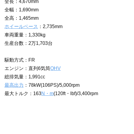
全長：4,670mm
全幅：1,690mm
全高：1,465mm
ホイールベース
：2,735mm
車両重量：1,330kg
生産台数：2万1,703台
駆動方式：FR
エンジン：直列6気筒
OHV
総排気量：1,991cc
最高出力
：78kW(106PS)/5,000rpm
最大トルク：163
N・m
(120ft・lbf)/3,400rpm