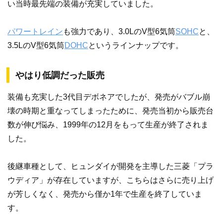
い当時最先端の装備が充実していました。
パワートレイン
も強力であり、3.0LのV型6気筒
SOHC
と、
3.5LのV型6気筒
DOHC
というラインナップです。
やはり低調だった販売
装備も充実した3代目デボネアでしたが、発売がバブル崩
壊の時期と重なってしまったために、発売当初から販売台
数が伸び悩み、1999年の12月をもって生産が終了されま
した。
後継車種として、ヒュンダイが開発を主導した三菱「プラ
ウディア」が存在していますが、こちらはさらに売り上げ
が芳しくなく、発売から僅か1年で生産を終了していま
す。