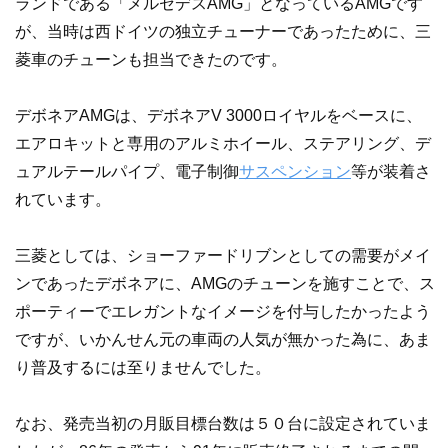
ランドである「メルセデスAMG」となっているAMGです
が、当時は西ドイツの独立チューナーであったために、三
菱車のチューンも担当できたのです。
デボネアAMGは、デボネアV 3000ロイヤルをベースに、
エアロキットと専用のアルミホイール、ステアリング、デ
ュアルテールパイプ、電子制御
サスペンション
等が装着さ
れています。
三菱としては、ショーファードリブンとしての需要がメイ
ンであったデボネアに、AMGのチューンを施すことで、ス
ポーティーでエレガントなイメージを付与したかったよう
ですが、いかんせん元の車両の人気が無かった為に、あま
り普及するには至りませんでした。
なお、発売当初の月販目標台数は５０台に設定されていま