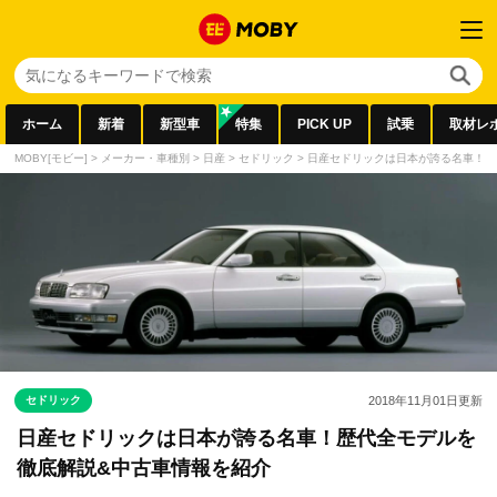
ホーム
新着
新型車
特集
PICK UP
試乗
取材レ
MOBY[モビー]
>
メーカー・車種別
>
日産
>
セドリック
>
日産セドリックは日本が誇る名車！歴
セドリック
2018年11月01日
更新
日産セドリックは日本が誇る名車！歴代全モデルを
徹底解説&中古車情報を紹介