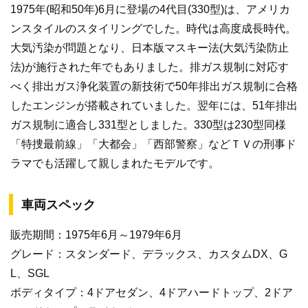
1975年(昭和50年)6月に登場の4代目(330型)は、アメリカ
ンスタイルのスタイリングでした。時代は高度成長時代。
大気汚染が問題となり、日本版マスキー法(大気汚染防止
法)が施行された年でもありました。排ガス規制に対応す
べく排出ガス浄化装置の新技術で50年排出ガス規制に合格
したエンジンが搭載されていました。翌年には、51年排出
ガス規制に適合し331型としました。330型は230型同様
「特捜最前線」「大都会」「西部警察」などＴＶの刑事ド
ラマでも活躍して親しまれたモデルです。
車両スペック
販売期間：1975年6月～1979年6月
グレード：スタンダード、デラックス、カスタムDX、G
L、SGL
ボディタイプ：4ドアセダン、4ドアハードトップ、2ドア