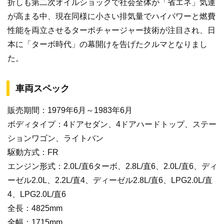
折しも第二次オイルショックで社会全体が「省エネ」気運
が高まる中、現在同様に小さい排気量でハイパワーと燃費
性能を両立させるターボチャージャー技術が注目され、日
本に「ターボ時代」の幕開けを告げたクルマとなりまし
た。
車両スペック
販売期間：1979年6月～1983年6月
ボディタイプ：4ドアセダン、4ドアハードトップ、ステー
ションワゴン、ライトバン
駆動方式：FR
エンジン形式：2.0L/直6ターボ、2.8L/直6、2.0L/直6、ディ
ーゼル2.0L、2.2L/直4、ディーゼル2.8L/直6、LPG2.0L/直
4、LPG2.0L/直6
全長：4825mm
全幅：1715mm