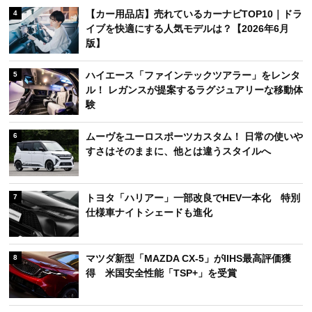
【カー用品店】売れているカーナビTOP10｜ドラ
4
イブを快適にする人気モデルは？【2026年6月
版】
ハイエース「ファインテックツアラー」をレンタ
5
ル！ レガンスが提案するラグジュアリーな移動体
験
ムーヴをユーロスポーツカスタム！ 日常の使いや
6
すさはそのままに、他とは違うスタイルへ
トヨタ「ハリアー」一部改良でHEV一本化 特別
7
仕様車ナイトシェードも進化
マツダ新型「MAZDA CX-5」がIIHS最高評価獲
8
得 米国安全性能「TSP+」を受賞