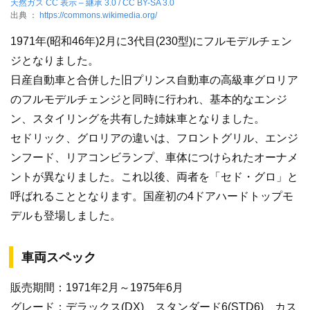
天然ガス
CC 表示 – 継承 3.0 / CC BY-SA 3.0
出典 ：
https://commons.wikimedia.org/
1971年(昭和46年)2月に3代目(230型)にフルモデルチェン
ジとなりました。
日産自動車と合併した旧プリンス自動車の高級車グロリア
のフルモデルチェンジと同時に行われ、基本的なエンジ
ン、スタイリングを共有した姉妹車となりました。
セドリック、グロリアの違いは、フロントグリル、エンジ
ンフード、リアコンビランプ、車体につけられたオーナメ
ントが異なりました。これ以後、両者を「セド・グロ」と
呼ばれることとなります。国産初の4ドアハードトップモ
デルも登場しました。
車両スペック
販売期間：1971年2月～1975年6月
グレード：デラックス(DX)、スタンダード6(STD6)、カス