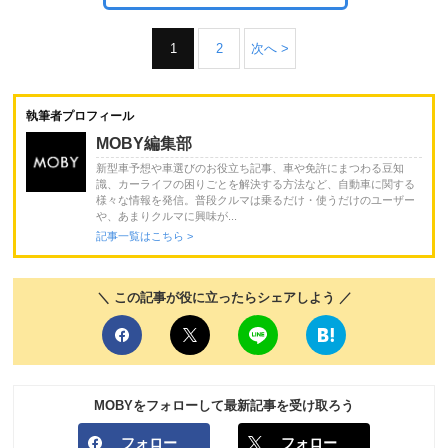
1
2
次へ >
執筆者プロフィール
MOBY編集部
新型車予想や車選びのお役立ち記事、車や免許にまつわる豆知
識、カーライフの困りごとを解決する方法など、自動車に関する
様々な情報を発信。普段クルマは乗るだけ・使うだけのユーザー
や、あまりクルマに興味が...
記事一覧はこちら >
＼ この記事が役に立ったらシェアしよう ／
MOBYをフォローして最新記事を受け取ろう
フォロー
フォロー