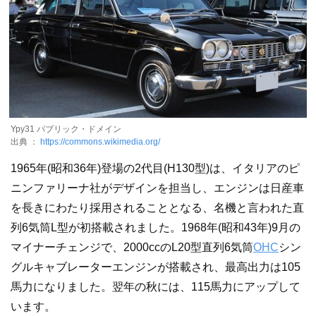
Ypy31 パブリック・ドメイン
出典 ：
https://commons.wikimedia.org/
1965年(昭和36年)登場の2代目(H130型)は、イタリアのピ
ニンファリーナ社がデザインを担当し、エンジンは日産車
を長きにわたり採用されることとなる、名機と言われた直
列6気筒L型が初搭載されました。1968年(昭和43年)9月の
マイナーチェンジで、2000ccのL20型直列6気筒
OHC
シン
グルキャブレーターエンジンが搭載され、最高出力は105
馬力になりました。翌年の秋には、115馬力にアップして
います。