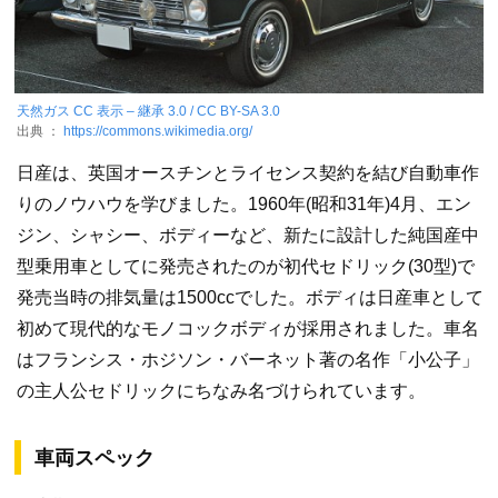
天然ガス
CC 表示 – 継承 3.0 / CC BY-SA 3.0
出典 ：
https://commons.wikimedia.org/
日産は、英国オースチンとライセンス契約を結び自動車作
りのノウハウを学びました。1960年(昭和31年)4月、エン
ジン、シャシー、ボディーなど、新たに設計した純国産中
型乗用車としてに発売されたのが初代セドリック(30型)で
発売当時の排気量は1500ccでした。ボディは日産車として
初めて現代的なモノコックボディが採用されました。車名
はフランシス・ホジソン・バーネット著の名作「小公子」
の主人公セドリックにちなみ名づけられています。
車両スペック