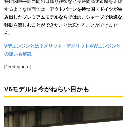
特に関東—関西間の日帰り往復など長時間高速道路を走破
するような場面では、
アウトバーンを持つ国・ドイツが生
み出したプレミアムモデルならではの、シャープで快適な
移動を楽しむことができた
ことは忘れることができませ
ん。
V型エンジンとは？メリット・デメリットやWエンジンと
の違いも解説
[/feed-ignore]
V6モデルは今がねらい目かも