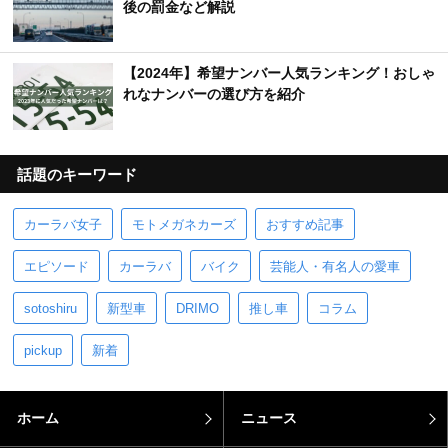
後の罰金など解説
【2024年】希望ナンバー人気ランキング！おしゃ
れなナンバーの選び方を紹介
話題のキーワード
カーラバ女子
モトメガネカーズ
おすすめ記事
エピソード
カーラバ
バイク
芸能人・有名人の愛車
sotoshiru
新型車
DRIMO
推し車
コラム
pickup
新着
ホーム
ニュース