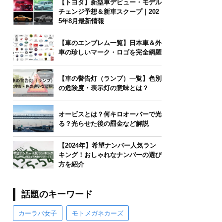
【トヨタ】新型車デビュー・モデル
チェンジ予想＆新車スクープ｜202
5年8月最新情報
【車のエンブレム一覧】日本車＆外
車の珍しいマーク・ロゴを完全網羅
【車の警告灯（ランプ）一覧】色別
の危険度・表示灯の意味とは？
オービスとは？何キロオーバーで光
る？光らせた後の罰金など解説
【2024年】希望ナンバー人気ラン
キング！おしゃれなナンバーの選び
方を紹介
話題のキーワード
カーラバ女子
モトメガネカーズ