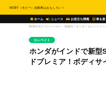
MOBY（モビー）自動車はおもしろい！
ホーム
ニュース
お役立ち情報
車を楽
MOBY[モビー]
>
メーカー・車種別
>
ホンダ
>
エレベイト
>
エレベイト
ホンダがインドで新型
ドプレミア！ボディサ