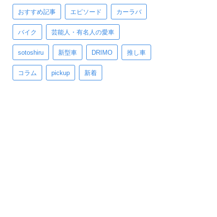
おすすめ記事
エピソード
カーラバ
バイク
芸能人・有名人の愛車
sotoshiru
新型車
DRIMO
推し車
コラム
pickup
新着