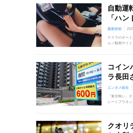
自動運転
「ハン
最新技術
20
テスラのオート
ルノ動画サイト「
コイン
ラ長田さ
エンタメ総合
「東京怖い」チョ
レートプラネット
クオリ