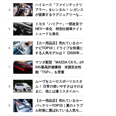
気モデルは？【2026年6月版】
ハイエース「ファインテックツ
アラー」をレンタル！ レガンス
4
が提案するラグジュアリーな移
動体験
トヨタ「ハリアー」一部改良で
HEV一本化 特別仕様車ナイト
5
シェードも進化
【カー用品店】売れているカー
ナビTOP10｜ドライブを快適に
6
する人気モデルは？【2026年6
月版】
マツダ新型「MAZDA CX-5」がI
IHS最高評価獲得 米国安全性
7
能「TSP+」を受賞
ムーヴをユーロスポーツカスタ
ム！ 日常の使いやすさはそのま
8
まに、他とは違うスタイルへ
【カー用品店】売れているカー
バッテリーTOP10｜夏のトラブ
9
ル対策に選ばれている人気モデ
ルは？【2026年6月版】