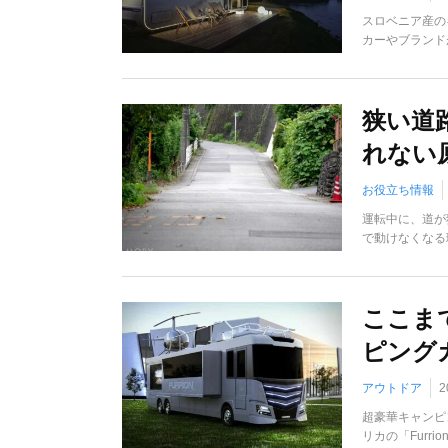
スロベニア産の
カーやブランドが
狭い道
れない
お役立ち情報
運転中に、道が
で動けなくなる
ここま
ピング
アウトドア
2
超豪華キャンピ
リカの「Furr