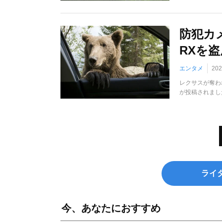
防犯カ
RXを
エンタメ
20
レクサスが奪わ
が投稿されました
ライ
今、あなたにおすすめ