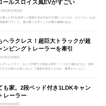
ロールスロイス風EVがすごい
2022年01月20日
ス模したEVを自作した動画がYouTubeで公開に ロールス・ロイスといえば
高級車ブランド。 贅の限りを尽くした内装や威厳のある...
もヘラクレス！超巨大トラックが超
ャンピングトレーラーを牽引
021年11月06日
ングトレーラー、セレブの間で人気急上昇中！？ コロナ禍のさなか、海外
ブたちが新たな楽しみとして価値を見出したのが、豪華キャンピン...
ても家。2段ベッド付き1LDKキャン
トレーラー
021年10月10日