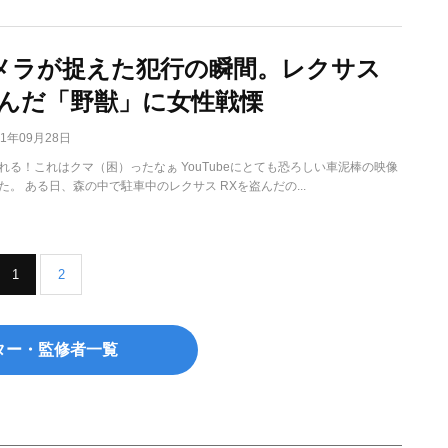
メラが捉えた犯行の瞬間。レクサス
盗んだ「野獣」に女性戦慄
21年09月28日
れる！これはクマ（困）ったなぁ YouTubeにとても恐ろしい車泥棒の映像
。 ある日、森の中で駐車中のレクサス RXを盗んだの...
1
2
ター・監修者一覧