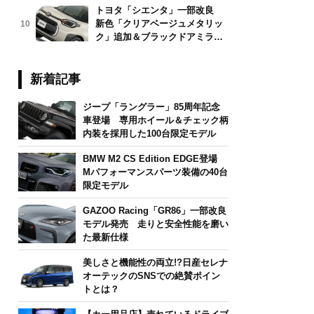
トヨタ「シエンタ」一部改良
新色「クリアベージュメタリッ
10
ク」追加＆ブラックドアミラー
採用
新着記事
ジープ「ラングラー」85周年記念
車登場 専用ホイール＆チェック柄
内装を採用した100台限定モデル
BMW M2 CS Edition EDGE登場
Mパフォーマンスパーツ装備の40台
限定モデル
GAZOO Racing「GR86」一部改良
モデル発売 走りと安全性能を磨い
た最新仕様
美しさと機能性の両立!?日産セレナ
オーテックのSNSでの絶賛ポイン
トとは？