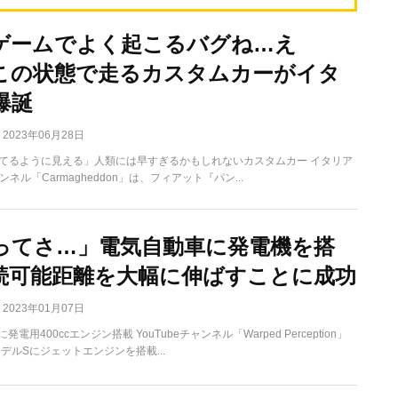
ゲームでよく起こるバグね…え
この状態で走るカスタムカーがイタ
爆誕
2023年06月28日
てるように見える」人類には早すぎるかもしれないカスタムカー イタリア
ャンネル「Carmagheddon」は、フィアット『パン...
ってさ…」電気自動車に発電機を搭
続可能距離を大幅に伸ばすことに成功
2023年01月07日
発電用400ccエンジン搭載 YouTubeチャンネル「Warped Perception」
デルSにジェットエンジンを搭載...