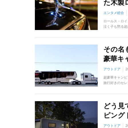
た木製
エンタメ総合
ロールス・ロイ
泣く子も黙る超
その名
豪華キ
アウトドア
2
超豪華キャンピ
旅行好きのセレ
どう見
ピング
アウトドア
2