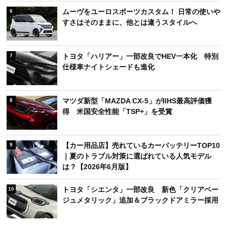
ムーヴをユーロスポーツカスタム！ 日常の使いや
6
すさはそのままに、他とは違うスタイルへ
トヨタ「ハリアー」一部改良でHEV一本化 特別
7
仕様車ナイトシェードも進化
マツダ新型「MAZDA CX-5」がIIHS最高評価獲
8
得 米国安全性能「TSP+」を受賞
【カー用品店】売れているカーバッテリーTOP10
9
｜夏のトラブル対策に選ばれている人気モデル
は？【2026年6月版】
トヨタ「シエンタ」一部改良 新色「クリアベー
10
ジュメタリック」追加＆ブラックドアミラー採用