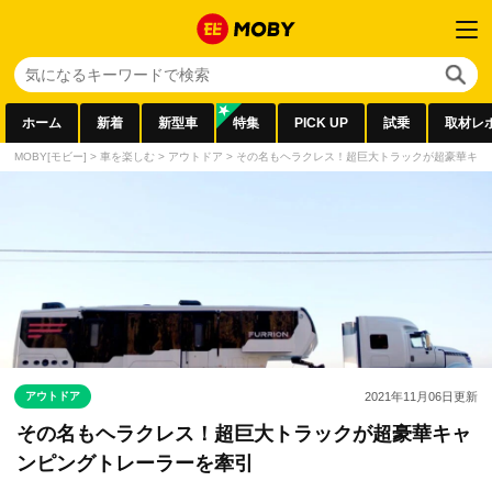
ホーム
新着
新型車
特集
PICK UP
試乗
取材レ
MOBY[モビー]
>
車を楽しむ
>
アウトドア
>
その名もヘラクレス！超巨大トラックが超豪華キャ
アウトドア
2021年11月06日
更新
その名もヘラクレス！超巨大トラックが超豪華キャ
ンピングトレーラーを牽引