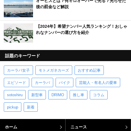
オービスとは？何キロオーバーで光る？光らせた
後の罰金など解説
【2024年】希望ナンバー人気ランキング！おしゃ
れなナンバーの選び方を紹介
話題のキーワード
カーラバ女子
モトメガネカーズ
おすすめ記事
エピソード
カーラバ
バイク
芸能人・有名人の愛車
sotoshiru
新型車
DRIMO
推し車
コラム
pickup
新着
ホーム
ニュース