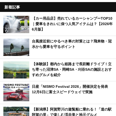
新着記事
【カー用品店】売れているカーシャンプーTOP10
｜愛車をきれいに保つ人気アイテムは？【2026年
6月版】
台風接近前にやるべき車の対策とは？飛来物・冠
水から愛車を守るポイント
【体験談】都内から姫路まで長距離ドライブ！立
ち寄った沼津SA・岡崎SA・刈谷SAの施設とおす
すめグルメを紹介
日産「NISMO Festival 2026」開催決定を発表
12月6日に富士スピードウェイで実施
【新潟県】阿賀野川の遊覧船に乗れる！「道の駅
阿賀の里」で楽しむ渓谷美と地元グルメ