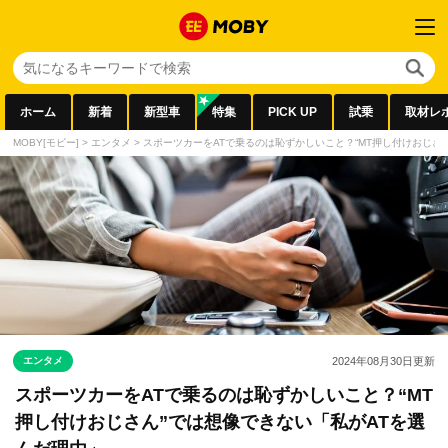
ホーム
新着
新型車
特集
PICK UP
試乗
取材レ
MOBY[モビー]
>
エンタメ
>
スポーツカーをATで乗るのは恥ずかしいこと？“MT押し付けおじさ
エンタメ
2024年08月30日
更新
スポーツカーをATで乗るのは恥ずかしいこと？“MT
押し付けおじさん”では想像できない「私がATを選