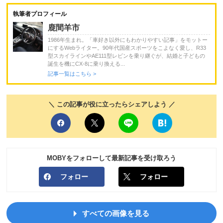
執筆者プロフィール
鹿間羊市
1986年生まれ。「車好き以外にもわかりやすい記事」をモットー
にするWebライター。90年代国産スポーツをこよなく愛し、R33
型スカイラインやAE111型レビンを乗り継ぐが、結婚と子どもの
誕生を機にCX-8に乗り換える...
記事一覧はこちら >
＼ この記事が役に立ったらシェアしよう ／
MOBYをフォローして最新記事を受け取ろう
フォロー
フォロー
すべての画像を見る