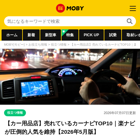
ホーム
新着
新型車
特集
PICK UP
試乗
取材レ
MOBY[モビー]
>
お役立ち情報
>
役立つ情報
>
【カー用品店】売れているカーナビTOP10｜楽ナ
役立つ情報
2026年07月07日
更新
【カー用品店】売れているカーナビTOP10｜楽ナビ
が圧倒的人気を維持【2026年5月版】