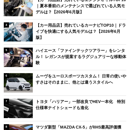
｜夏本番前のメンテナンスで選ばれている人気モ
デルは？【2026年6月版】
【カー用品店】売れているカーナビTOP10｜ドラ
4
イブを快適にする人気モデルは？【2026年6月
版】
ハイエース「ファインテックツアラー」をレンタ
5
ル！ レガンスが提案するラグジュアリーな移動体
験
ムーヴをユーロスポーツカスタム！ 日常の使いや
6
すさはそのままに、他とは違うスタイルへ
トヨタ「ハリアー」一部改良でHEV一本化 特別
7
仕様車ナイトシェードも進化
マツダ新型「MAZDA CX-5」がIIHS最高評価獲
8