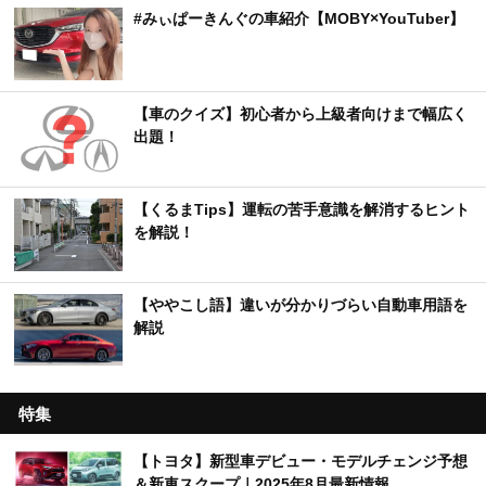
#みぃぱーきんぐの車紹介【MOBY×YouTuber】
【車のクイズ】初心者から上級者向けまで幅広く
出題！
【くるまTips】運転の苦手意識を解消するヒント
を解説！
【ややこし語】違いが分かりづらい自動車用語を
解説
特集
【トヨタ】新型車デビュー・モデルチェンジ予想
＆新車スクープ｜2025年8月最新情報