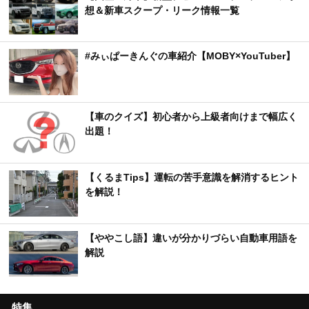
想＆新車スクープ・リーク情報一覧
#みぃぱーきんぐの車紹介【MOBY×YouTuber】
【車のクイズ】初心者から上級者向けまで幅広く
出題！
【くるまTips】運転の苦手意識を解消するヒント
を解説！
【ややこし語】違いが分かりづらい自動車用語を
解説
特集