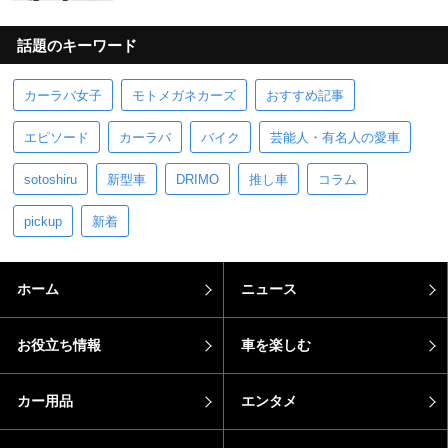
話題のキーワード
カーラバ女子
モトメガネカーズ
おすすめ記事
エピソード
カーラバ
バイク
芸能人・有名人の愛車
sotoshiru
新型車
DRIMO
推し車
コラム
pickup
新着
ホーム
ニュース
お役立ち情報
車を楽しむ
カー用品
エンタメ