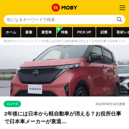
ホーム
新着
新型車
特集
PICK UP
試乗
取材レ
MOBY[モビー]
>
ニュース
>
2年後には日本から軽自動車が消える？お役所仕事で日本車メーカ
ニュース
2022年08月16日
更新
2年後には日本から軽自動車が消える？お役所仕事
で日本車メーカーが衰退…