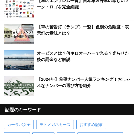
【車のエンブレム一覧】日本車＆外車の珍しいマ
ーク・ロゴを完全網羅
【車の警告灯（ランプ）一覧】色別の危険度・表
示灯の意味とは？
オービスとは？何キロオーバーで光る？光らせた
後の罰金など解説
【2024年】希望ナンバー人気ランキング！おしゃ
れなナンバーの選び方を紹介
話題のキーワード
カーラバ女子
モトメガネカーズ
おすすめ記事