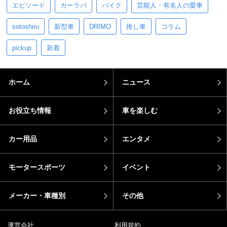
エピソード
カーラバ
バイク
芸能人・有名人の愛車
sotoshiru
新型車
DRIMO
推し車
コラム
pickup
新着
ホーム
ニュース
お役立ち情報
車を楽しむ
カー用品
エンタメ
モータースポーツ
イベント
メーカー・車種別
その他
運営会社
利用規約