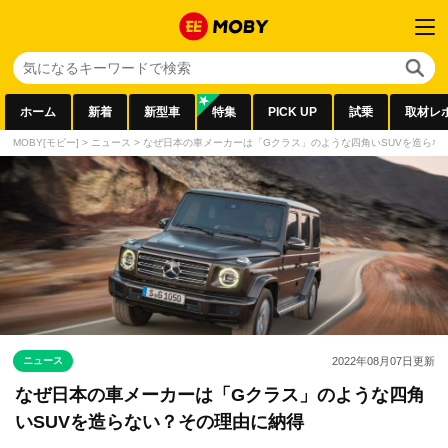
ホーム
新着
新型車
特集
PICK UP
試乗
取材レ
MOBY[モビー]
>
ニュース
>
なぜ日本の車メーカーは「Gクラス」のような四角いSUVを造らな
ニュース
2022年08月07日
更新
なぜ日本の車メーカーは「Gクラス」のような四角
いSUVを造らない？その理由に納得