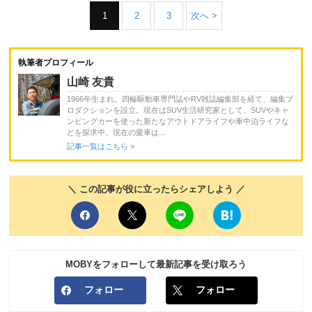
1
2
3
次へ >
執筆者プロフィール
山崎 友貴
1966年生まれ。四輪駆動車専門誌やRV雑誌編集部を経て、編集ブ
ロダクションを設立。現在はSUV生活研究家として、SUVやキャ
ンピングカーを使った新たなアウトドアライフや車中泊ライフな
どを探求中。現在の愛車は...
記事一覧はこちら >
＼ この記事が役に立ったらシェアしよう ／
MOBYをフォローして最新記事を受け取ろう
フォロー
フォロー