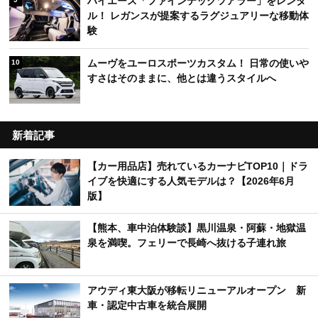
ハイエース「ファインテックツアラー」をレンタ
ル！ レガンスが提案するラグジュアリーな移動体
験
ムーヴをユーロスポーツカスタム！ 日常の使いや
10
すさはそのままに、他とは違うスタイルへ
新着記事
【カー用品店】売れているカーナビTOP10｜ドラ
イブを快適にする人気モデルは？【2026年6月
版】
【熊本、車中泊体験談】黒川温泉・阿蘇・地獄温
泉を満喫。フェリーで長崎へ抜ける子連れ旅
アウディ東大阪が移転リニューアルオープン 新
車・認定中古車を統合展開