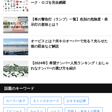
ーク・ロゴを完全網羅
【車の警告灯（ランプ）一覧】色別の危険度・表
示灯の意味とは？
オービスとは？何キロオーバーで光る？光らせた
後の罰金など解説
【2024年】希望ナンバー人気ランキング！おしゃ
れなナンバーの選び方を紹介
話題のキーワード
カーラバ女子
モトメガネカーズ
おすすめ記事
エピソード
カーラバ
バイク
芸能人・有名人の愛車