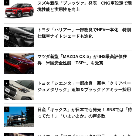
スズキ新型「ブレッツァ」発表 CNG車設定で環
4
境性能と実用性を向上
トヨタ「ハリアー」一部改良でHEV一本化 特別
5
仕様車ナイトシェードも進化
マツダ新型「MAZDA CX-5」がIIHS最高評価獲
6
得 米国安全性能「TSP+」を受賞
トヨタ「シエンタ」一部改良 新色「クリアベー
7
ジュメタリック」追加＆ブラックドアミラー採用
日産「キックス」が日本でも発売！ SNSでは「待
8
ってた！」「いよいよか」の声多数
9