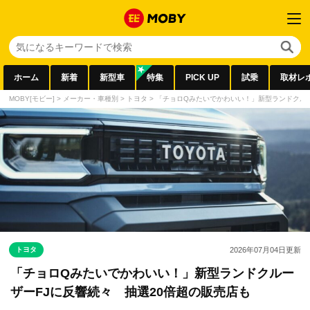
ホーム
新着
新型車
特集
PICK UP
試乗
取材レ
MOBY[モビー]
>
メーカー・車種別
>
トヨタ
>
「チョロQみたいでかわいい！」新型ランドクルー
トヨタ
2026年07月04日
更新
「チョロQみたいでかわいい！」新型ランドクルー
ザーFJに反響続々 抽選20倍超の販売店も