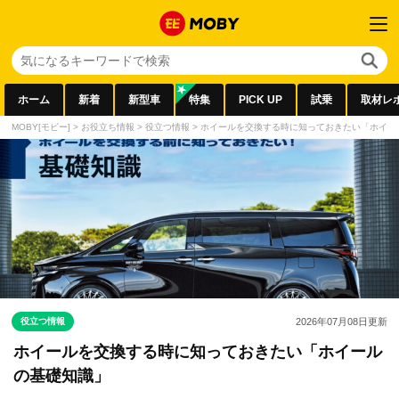
ホーム
新着
新型車
特集
PICK UP
試乗
取材レ
MOBY[モビー]
>
お役立ち情報
>
役立つ情報
>
ホイールを交換する時に知っておきたい「ホイー
役立つ情報
2026年07月08日
更新
ホイールを交換する時に知っておきたい「ホイール
の基礎知識」