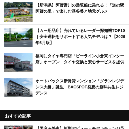
【新潟県】阿賀野川の遊覧船に乗れる！「道の駅
阿賀の里」で楽しむ渓谷美と地元グルメ
【カー用品店】売れているレーダー探知機TOP10
｜安全運転をサポートする人気モデルは？【2026
年6月版】
福岡にタイヤ専門店「ビーライン小倉東インター
店」オープン タイヤ交換と安心サービスを提供
オートバックス新賃貸マンション「グランレジデ
ンス大橋」誕生 BACSPOT発想の趣味共生レジ
デンス
おすすめ記事
【国産＆外車】新型デビュー・モデルチェンジ予