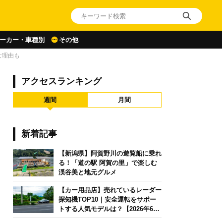
ーカー・車種別
その他
な理由も
アクセスランキング
週間
月間
新着記事
【新潟県】阿賀野川の遊覧船に乗れ
る！「道の駅 阿賀の里」で楽しむ
渓谷美と地元グルメ
【カー用品店】売れているレーダー
探知機TOP10｜安全運転をサポー
トする人気モデルは？【2026年6月
版】