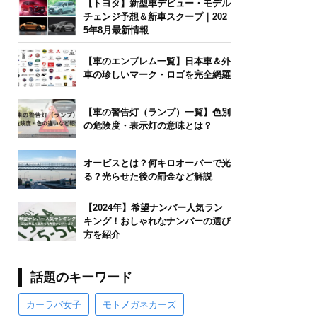
【トヨタ】新型車デビュー・モデル
チェンジ予想＆新車スクープ｜202
5年8月最新情報
【車のエンブレム一覧】日本車＆外
車の珍しいマーク・ロゴを完全網羅
【車の警告灯（ランプ）一覧】色別
の危険度・表示灯の意味とは？
オービスとは？何キロオーバーで光
る？光らせた後の罰金など解説
【2024年】希望ナンバー人気ラン
キング！おしゃれなナンバーの選び
方を紹介
話題のキーワード
カーラバ女子
モトメガネカーズ