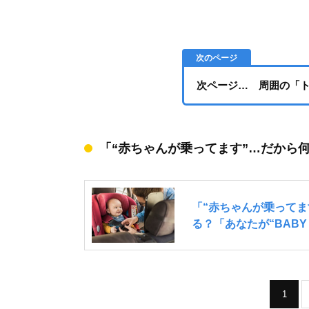
次ページ… 周囲の「
「“赤ちゃんが乗ってます”…だから何？
1