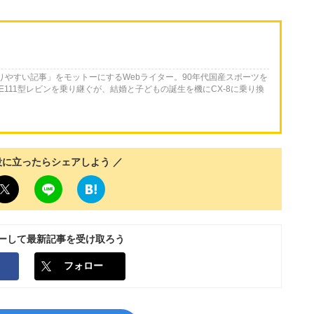
かりやすい記事」をモットーにするWebライター。90年代国産スポーツを
E111型レビンを乗り継ぐが、結婚と子どもの誕生を機にCX-8に乗り換
役に立ったらシェアしよう ／
ローして最新記事を受け取ろう
フォロー