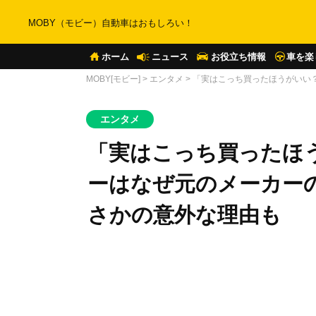
MOBY（モビー）自動車はおもしろい！
ホーム
ニュース
お役立ち情報
車を楽
MOBY[モビー]
>
エンタメ
>
「実はこっち買ったほうがいい
エンタメ
「実はこっち買ったほ
ーはなぜ元のメーカー
さかの意外な理由も