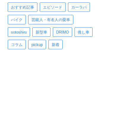
おすすめ記事
エピソード
カーラバ
バイク
芸能人・有名人の愛車
sotoshiru
新型車
DRIMO
推し車
コラム
pickup
新着