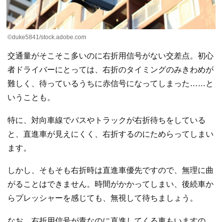
©duke5841/stock.adobe.com
交通量がそこそこ多いのに右折用信号がない交差点。初心
者ドライバーにとっては、右折のタイミングのみきわめが
難しく、待っているうちに赤信号になってしまった……と
いうことも。
特に、対向車線でバスやトラックが右折待ちをしている
と、直進車が見えにくく、右折するのにためらってしまい
ます。
しかし、そもそも右折時は直進車優先ですので、無理に曲
がることはできません。時間がかかってしまい、後続車か
らプレッシャーを感じても、無視して待ちましょう。
なお、右折用信号が青なのに直進してくる車もいますの