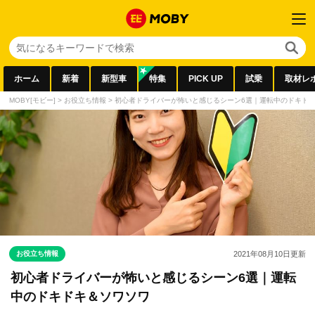
ホーム
新着
新型車
特集
PICK UP
試乗
取材レ
MOBY[モビー]
>
お役立ち情報
>
初心者ドライバーが怖いと感じるシーン6選｜運転中のドキド
お役立ち情報
2021年08月10日
更新
初心者ドライバーが怖いと感じるシーン6選｜運転
中のドキドキ＆ソワソワ