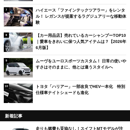
ハイエース「ファインテックツアラー」をレンタ
7
ル！ レガンスが提案するラグジュアリーな移動体
験
【カー用品店】売れているカーシャンプーTOP10
8
｜愛車をきれいに保つ人気アイテムは？【2026年
6月版】
ムーヴをユーロスポーツカスタム！ 日常の使いや
9
すさはそのままに、他とは違うスタイルへ
トヨタ「ハリアー」一部改良でHEV一本化 特別
10
仕様車ナイトシェードも進化
新着記事
走りも燃費も妥協なし！スイフトMTモデルが注