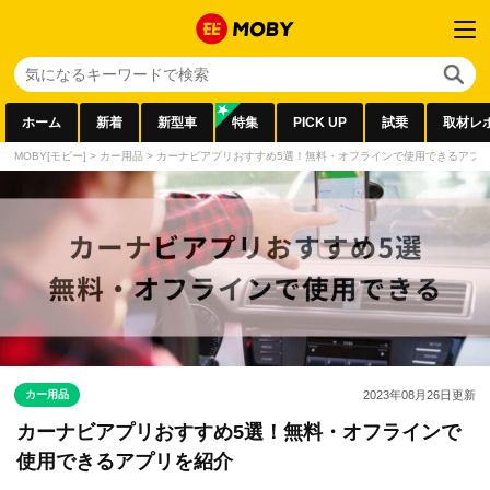
ホーム
新着
新型車
特集
PICK UP
試乗
取材レ
MOBY[モビー]
>
カー用品
>
カーナビアプリおすすめ5選！無料・オフラインで使用できるアプ
カー用品
2023年08月26日
更新
カーナビアプリおすすめ5選！無料・オフラインで
使用できるアプリを紹介