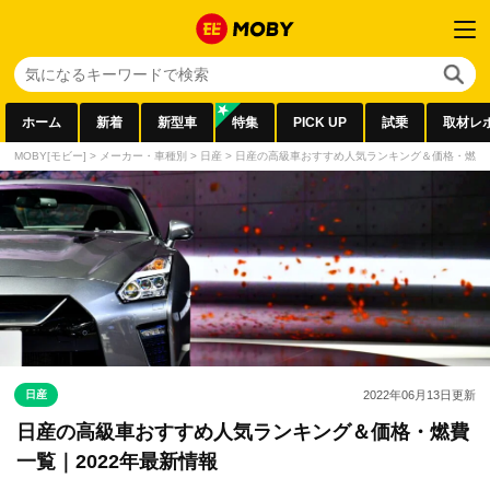
ホーム
新着
新型車
特集
PICK UP
試乗
取材レ
MOBY[モビー]
>
メーカー・車種別
>
日産
>
日産の高級車おすすめ人気ランキング＆価格・燃費一
日産
2022年06月13日
更新
日産の高級車おすすめ人気ランキング＆価格・燃費
一覧｜2022年最新情報