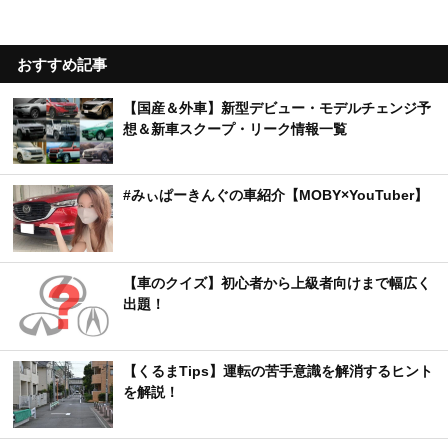
【体験談】都内から姫路まで長距離ドライブ！立
ち寄った沼津SA・岡崎SA・刈谷SAの施設とおす
すめグルメを紹介
日産「NISMO Festival 2026」開催決定を発表
12月6日に富士スピードウェイで実施
【新潟県】阿賀野川の遊覧船に乗れる！「道の駅
阿賀の里」で楽しむ渓谷美と地元グルメ
おすすめ記事
【国産＆外車】新型デビュー・モデルチェンジ予
想＆新車スクープ・リーク情報一覧
#みぃぱーきんぐの車紹介【MOBY×YouTuber】