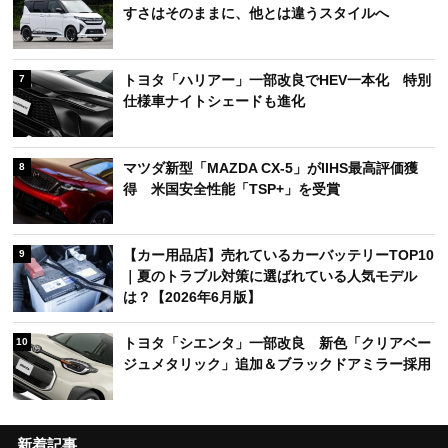
デルは？【2026年6月版】
【カー用品店】売れているカーナビTOP10｜ドラ
4
イブを快適にする人気モデルは？【2026年6月
版】
ハイエース「ファインテックツアラー」をレンタ
5
ル！ レガンスが提案するラグジュアリーな移動体
験
ムーヴをユーロスポーツカスタム！ 日常の使いや
6
すさはそのままに、他とは違うスタイルへ
トヨタ「ハリアー」一部改良でHEV一本化 特別
7
仕様車ナイトシェードも進化
マツダ新型「MAZDA CX-5」がIIHS最高評価獲
8
得 米国安全性能「TSP+」を受賞