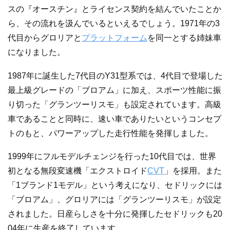
スの『オースチン』とライセンス契約を結んでいたことか
ら、その流れを汲んでいるといえるでしょう。1971年の3
代目からグロリアと
プラットフォーム
を同一とする姉妹車
になりました。
1987年に誕生した7代目のY31型系では、4代目で登場した
最上級グレードの「ブロアム」に加え、スポーツ性能に振
り切った「グランツーリスモ」も設定されています。高級
車であることと同時に、速い車でありたいというコンセプ
トのもと、パワーアップした走行性能を発揮しました。
1999年にフルモデルチェンジを行った10代目では、世界
初となる無段変速機「エクストロイド
CVT
」を採用。また
「1ブランド1モデル」という考えになり、セドリックには
「ブロアム」、グロリアには「グランツーリスモ」が設定
されました。日産らしさを十分に発揮したセドリックも20
04年に生産を終了しています。