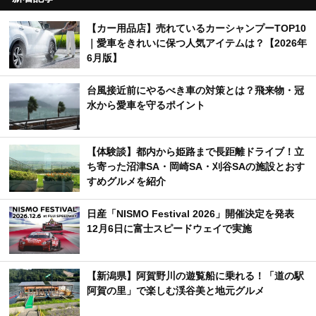
【カー用品店】売れているカーバッテリーTOP10
9
｜夏のトラブル対策に選ばれている人気モデル
は？【2026年6月版】
トヨタ「シエンタ」一部改良 新色「クリアベー
10
ジュメタリック」追加＆ブラックドアミラー採用
新着記事
【カー用品店】売れているカーシャンプーTOP10
｜愛車をきれいに保つ人気アイテムは？【2026年
6月版】
台風接近前にやるべき車の対策とは？飛来物・冠
水から愛車を守るポイント