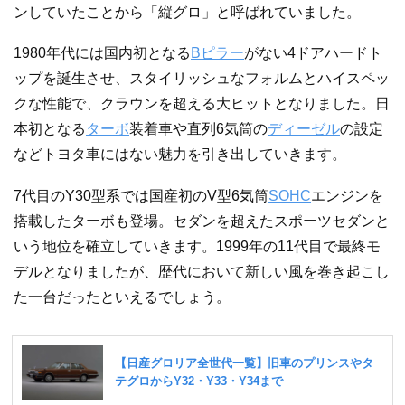
ンしていたことから「縦グロ」と呼ばれていました。
1980年代には国内初となる
Bピラー
がない4ドアハードト
ップを誕生させ、スタイリッシュなフォルムとハイスペッ
クな性能で、クラウンを超える大ヒットとなりました。日
本初となる
ターボ
装着車や直列6気筒の
ディーゼル
の設定
などトヨタ車にはない魅力を引き出していきます。
7代目のY30型系では国産初のV型6気筒
SOHC
エンジンを
搭載したターボも登場。セダンを超えたスポーツセダンと
いう地位を確立していきます。1999年の11代目で最終モ
デルとなりましたが、歴代において新しい風を巻き起こし
た一台だったといえるでしょう。