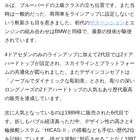
ルは、ブルーバードの上級クラスの立ち位置です。また当
時は一般的だった、商用車をラインアップに設定しないと
いう斬新さも目を惹きました。初代の
サスペンション
とエ
ンジンの組み合わせはBMWと同様で、最新の技術が駆使
されています。
4ドアセダンのみのラインアップに加えて2代目では2ドア
ハードトップが設定され、スカイラインとプラットフォー
ムの共通化が図られました。またデザインコンセプトは
「ノーブルでダイナミックな彫刻美」とされ、彫りの深い
ロングノーズの2ドアハードトップの人気もあり歴代最高
の販売を達成しています。
次に人気となっているのは1989年に販売された6代目で
す。折しもバブル経済真っただ中、デザイン性の高さと4
輪操舵システム「HICAS-Ⅱ」の搭載なども手伝い歴代2位
を記録しています。排ガス規制に対応させることなく1997