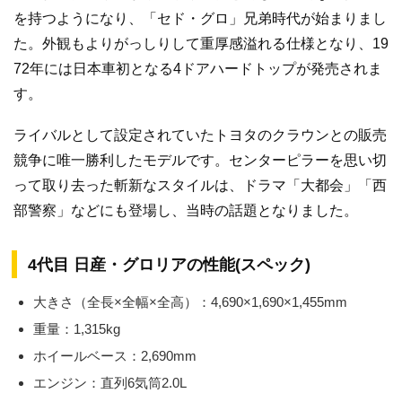
を持つようになり、「セド・グロ」兄弟時代が始まりまし
た。外観もよりがっしりして重厚感溢れる仕様となり、19
72年には日本車初となる4ドアハードトップが発売されま
す。
ライバルとして設定されていたトヨタのクラウンとの販売
競争に唯一勝利したモデルです。センターピラーを思い切
って取り去った斬新なスタイルは、ドラマ「大都会」「西
部警察」などにも登場し、当時の話題となりました。
4代目 日産・グロリアの性能(スペック)
大きさ（全長×全幅×全高）：4,690×1,690×1,455mm
重量：1,315kg
ホイールベース：2,690mm
エンジン：直列6気筒2.0L