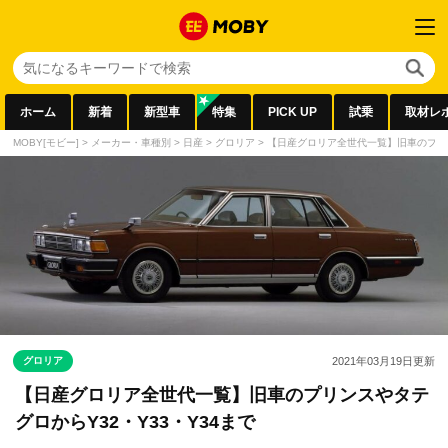
ホーム
新着
新型車
特集
PICK UP
試乗
取材レ
MOBY[モビー]
>
メーカー・車種別
>
日産
>
グロリア
>
【日産グロリア全世代一覧】旧車のプリン
グロリア
2021年03月19日
更新
【日産グロリア全世代一覧】旧車のプリンスやタテ
グロからY32・Y33・Y34まで