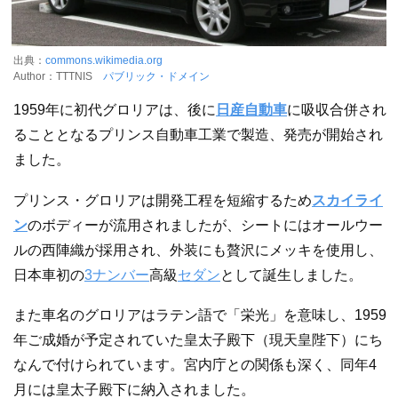
出典：
commons.wikimedia.org
Author：TTTNIS
パブリック・ドメイン
1959年に初代グロリアは、後に
日産自動車
に吸収合併され
ることとなるプリンス自動車工業で製造、発売が開始され
ました。
プリンス・グロリアは開発工程を短縮するため
スカイライ
ン
のボディーが流用されましたが、シートにはオールウー
ルの西陣織が採用され、外装にも贅沢にメッキを使用し、
日本車初の
3ナンバー
高級
セダン
として誕生しました。
また車名のグロリアはラテン語で「栄光」を意味し、1959
年ご成婚が予定されていた皇太子殿下（現天皇陛下）にち
なんで付けられています。宮内庁との関係も深く、同年4
月には皇太子殿下に納入されました。