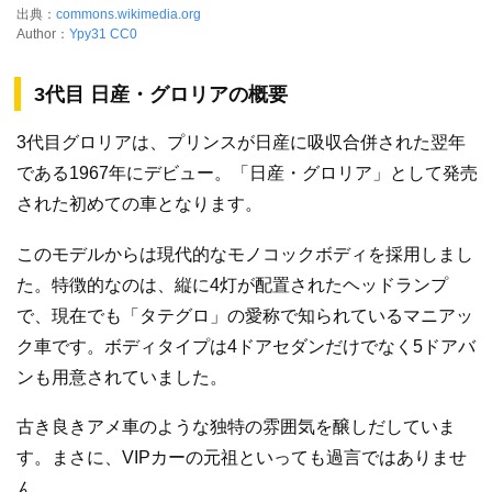
出典：
commons.wikimedia.org
Author：
Ypy31
CC0
3代目 日産・グロリアの概要
3代目グロリアは、プリンスが日産に吸収合併された翌年
である1967年にデビュー。「日産・グロリア」として発売
された初めての車となります。
このモデルからは現代的なモノコックボディを採用しまし
た。特徴的なのは、縦に4灯が配置されたヘッドランプ
で、現在でも「タテグロ」の愛称で知られているマニアッ
ク車です。ボディタイプは4ドアセダンだけでなく5ドアバ
ンも用意されていました。
古き良きアメ車のような独特の雰囲気を醸しだしていま
す。まさに、VIPカーの元祖といっても過言ではありませ
ん。