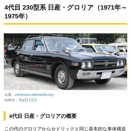
4代目 230型系 日産・グロリア（1971年～
1975年）
出典：
commons.wikimedia.org
Author：
Ypy31
CC0
4代目 日産・グロリアの概要
この代のグロリアからセドリックと同じ基本的な車体構造