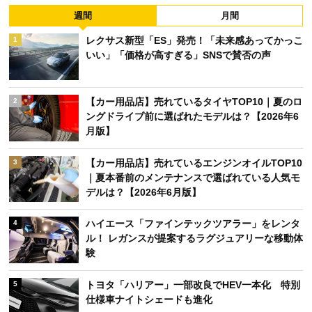
週間
月間
レクサス新型「ES」発売！「未来感あってかっこ
1
いい」「価格が高すぎる」SNSで賛否の声
【カー用品店】売れているタイヤTOP10｜夏のロ
2
ングドライブ前に選ばれたモデルは？【2026年6
月版】
【カー用品店】売れているエンジンオイルTOP10
3
｜夏本番前のメンテナンスで選ばれている人気モ
デルは？【2026年6月版】
ハイエース「ファインテックツアラー」をレンタ
4
ル！ レガンスが提案するラグジュアリーな移動体
験
トヨタ「ハリアー」一部改良でHEV一本化 特別
5
仕様車ナイトシェードも進化