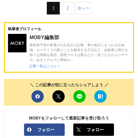
1
2
次へ >
執筆者プロフィール
MOBY編集部
新型車予想や車選びのお役立ち記事、車や免許にまつわる豆知
識、カーライフの困りごとを解決する方法など、自動車に関する
様々な情報を発信。普段クルマは乗るだけ・使うだけのユーザー
や、あまりクルマに興味が...
記事一覧はこちら >
＼ この記事が役に立ったらシェアしよう ／
MOBYをフォローして最新記事を受け取ろう
フォロー
フォロー