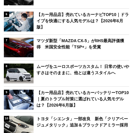
【カー用品店】売れているカーナビTOP10｜ドラ
6
イブを快適にする人気モデルは？【2026年6月
版】
マツダ新型「MAZDA CX-5」がIIHS最高評価獲
7
得 米国安全性能「TSP+」を受賞
ムーヴをユーロスポーツカスタム！ 日常の使いや
8
すさはそのままに、他とは違うスタイルへ
【カー用品店】売れているカーバッテリーTOP10
9
｜夏のトラブル対策に選ばれている人気モデル
は？【2026年6月版】
トヨタ「シエンタ」一部改良 新色「クリアベー
10
ジュメタリック」追加＆ブラックドアミラー採用