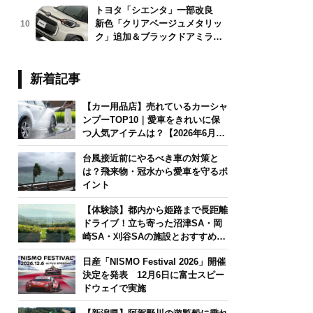
トヨタ「シエンタ」一部改良
新色「クリアベージュメタリッ
10
ク」追加＆ブラックドアミラー
採用
新着記事
【カー用品店】売れているカーシャ
ンプーTOP10｜愛車をきれいに保
つ人気アイテムは？【2026年6月
版】
台風接近前にやるべき車の対策と
は？飛来物・冠水から愛車を守るポ
イント
【体験談】都内から姫路まで長距離
ドライブ！立ち寄った沼津SA・岡
崎SA・刈谷SAの施設とおすすめグ
ルメを紹介
日産「NISMO Festival 2026」開催
決定を発表 12月6日に富士スピー
ドウェイで実施