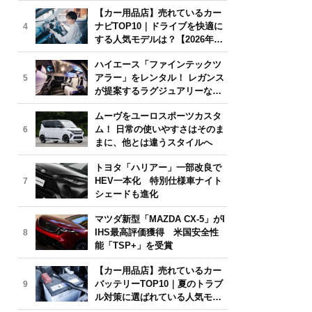
気モデルは？【2026年6月版】
【カー用品店】売れているカー
ナビTOP10｜ドライブを快適に
4
する人気モデルは？【2026年6
月版】
ハイエース「ファインテックツ
アラー」をレンタル！ レガンス
5
が提案するラグジュアリーな移
動体験
ムーヴをユーロスポーツカスタ
ム！ 日常の使いやすさはそのま
6
まに、他とは違うスタイルへ
トヨタ「ハリアー」一部改良で
HEV一本化 特別仕様車ナイト
7
シェードも進化
マツダ新型「MAZDA CX-5」がI
IHS最高評価獲得 米国安全性
8
能「TSP+」を受賞
【カー用品店】売れているカー
バッテリーTOP10｜夏のトラブ
9
ル対策に選ばれている人気モデ
ルは？【2026年6月版】