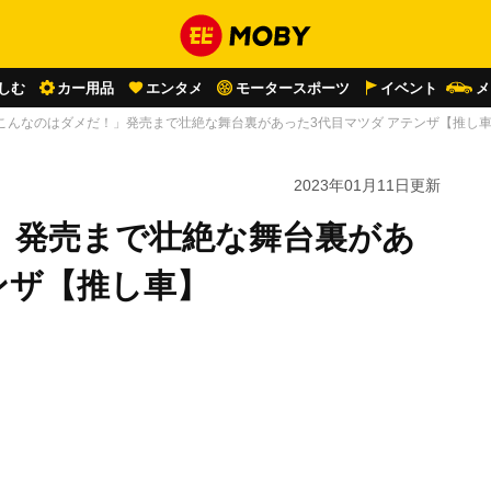
しむ
カー用品
エンタメ
モータースポーツ
イベント
メ
こんなのはダメだ！」発売まで壮絶な舞台裏があった3代目マツダ アテンザ【推し
2023年01月11日
更新
」発売まで壮絶な舞台裏があ
ンザ【推し車】