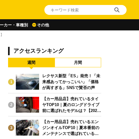
ーカー・車種別
その他
車】
アクセスランキング
週間
月間
レクサス新型「ES」発売！「未
来感あってかっこいい」「価格
1
が高すぎる」SNSで賛否の声
【カー用品店】売れているタイ
ヤTOP10｜夏のロングドライブ
2
前に選ばれたモデルは？【2026
年6月版】
【カー用品店】売れているエン
ジンオイルTOP10｜夏本番前の
3
メンテナンスで選ばれている人