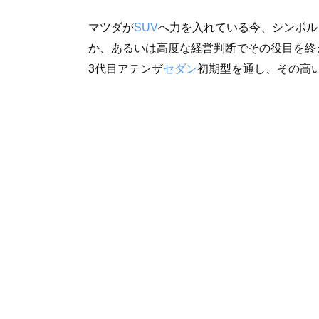
マツダが
SUV
へ力を入れている今、シンボルと
か、あるいは高度な経営判断でその役目を終
3代目アテンザ
セダン
初期型を通し、その高