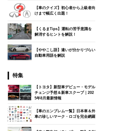
【車のクイズ】初心者から上級者向
けまで幅広く出題！
【くるまTips】運転の苦手意識を
解消するヒントを解説！
【ややこし語】違いが分かりづらい
自動車用語を解説
特集
【トヨタ】新型車デビュー・モデル
チェンジ予想＆新車スクープ｜202
5年8月最新情報
【車のエンブレム一覧】日本車＆外
車の珍しいマーク・ロゴを完全網羅