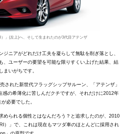
ERI）」(左上)へ、そして生まれたのが3代目アテンザ
ンジニアがどれだけ工夫を凝らして無駄を削ぎ落とし、
も、ユーザーの要望を可能な限りすくい上げた結果、結
しまいがちです。
発売された新世代フラッグシップサルーン、「アテンザ」
在感の希薄化に苦しんだクチですが、それだけに2012年
性が必要でした。
められる個性とはなんだろう？と追求したのが、2010
ARI）」で、これは現在もマツダ車のほとんどに採用され
tion」の原型です。