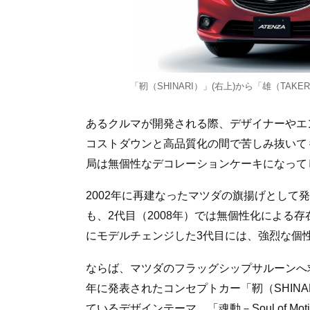
「靭（SHINARI）」(右上)から「雄（TAK
あるクルマが開発される際、デザイナーやエ
コストダウンと高品質化の間で苦しみ抜いて
局は無個性なデコレーションケーキになって
2002年に再建なったマツダの旗揚げとして
も、2代目（2008年）では無個性化による存
にモデルチェンジした3代目には、強烈な個
ならば、マツダのフラッグシップサルーンへ求
年に発表されたコンセプトカー「靭（SHIN
ているデザインテーマ、「魂動－Soul of Mo