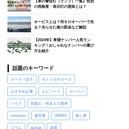
【車の警告灯（ランプ）一覧】色別
の危険度・表示灯の意味とは？
オービスとは？何キロオーバーで光
る？光らせた後の罰金など解説
【2024年】希望ナンバー人気ラン
キング！おしゃれなナンバーの選び
方を紹介
話題のキーワード
カーラバ女子
モトメガネカーズ
おすすめ記事
エピソード
カーラバ
バイク
芸能人・有名人の愛車
sotoshiru
新型車
DRIMO
推し車
コラム
pickup
新着