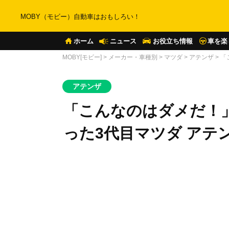
MOBY（モビー）自動車はおもしろい！
ホーム
ニュース
お役立ち情報
車を楽
MOBY[モビー]
>
メーカー・車種別
>
マツダ
>
アテンザ
>
「
アテンザ
「こんなのはダメだ！
った3代目マツダ アテ