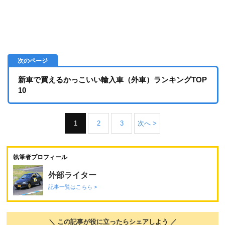
新車で買えるかっこいい輸入車（外車）ランキングTOP
10
1
2
3
次へ >
執筆者プロフィール
外部ライター
記事一覧はこちら >
＼ この記事が役に立ったらシェアしよう ／