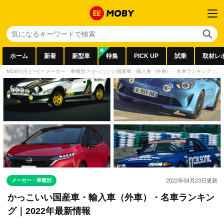
ホーム
新着
新型車
特集
PICK UP
試乗
取材レ
MOBY[モビー]
>
メーカー・車種別
>
かっこいい国産車・輸入車（外車）・名車ランキング｜20
メーカー・車種別
2022年04月23日
更新
かっこいい国産車・輸入車（外車）・名車ランキン
グ｜2022年最新情報