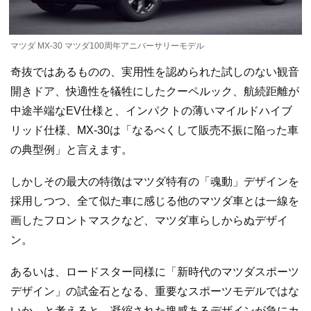
マツダ MX-30 マツダ100周年アニバーサリーモデル
奇抜ではあるものの、実用性を認められた試しのない観音
開きドア、快適性を犠牲にしたクーペルック、航続距離が
中途半端なEV仕様と、インパクトの薄いマイルドハイブ
リッド仕様、MX-30は「なるべくして販売不振に陥った車
の典型例」と言えます。
しかしその最大の特徴はマツダ特有の「魂動」デザインを
採用しつつ、全て似た車に感じる他のマツダ車とは一線を
画したフロントマスクなど、マツダ車らしからぬデザイ
ン。
あるいは、ロードスター同様に「新時代のマツダスポーツ
デザイン」の試金石となる、重要なスポーツモデルではな
いか、と考えると、凝縮された塊感あるデザインが急にカ