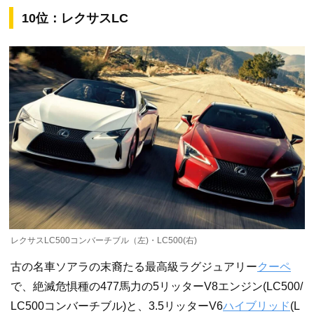
10位：レクサスLC
レクサスLC500コンバーチブル（左)・LC500(右)
古の名車ソアラの末裔たる最高級ラグジュアリー
クーペ
で、絶滅危惧種の477馬力の5リッターV8エンジン(LC500/
LC500コンバーチブル)と、3.5リッターV6
ハイブリッド
(L