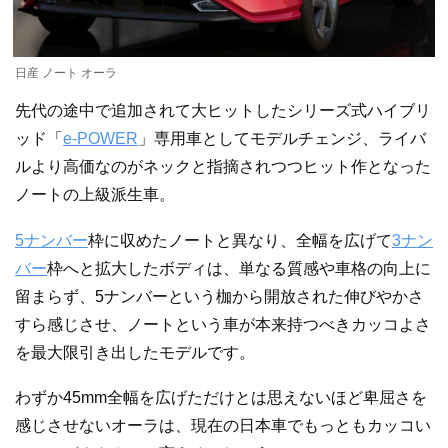
日産 ノート オーラ
先代の途中で追加されて大ヒットしたシリーズ式ハイブリ
ッド「
e-POWER
」専用車としてモデルチェンジ、ライバ
ルより高価なのがネックと指摘されつつヒット作となった
ノートの上級派生車。
5ナンバー
枠に収めたノートと異なり、全幅を広げて
3ナン
バー
枠へと拡大したボディは、単なる質感や車格の向上に
留まらず、5ナンバーという枷から開放された伸びやかさ
すら感じさせ、ノートという車が本来持つべきカッコよさ
を最大限引き出したモデルです。
わずか45mm全幅を広げただけとは思えないほど卑屈さを
感じさせないオーラは、現在の日本車でもっともカッコい