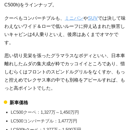
C500h)をラインナップ。
クーペもコンバーチブルも、
ミニバン
や
SUV
では決して味
わえないワイド＆ローで低いルーフに抑え込まれた狭苦し
いキャビンは4人乗りといえ、後席はあくまでオマケで
す。
思い切り見栄を張ったグラマラスなボディといい、日本車
離れしたムダの集大成が粋でカッコイイところであり、惜
しむらくはフロントのスピンドルグリルをなくすか、もっ
と控えめでレクサス車の中でも別格をアピールすれば、も
っと高ポイントでした。
新車価格
LC500クーペ：1,327万～1,450万円
LC500コンバーチブル：1,477万円
LC500hクーペ：1,377万～1,500万円