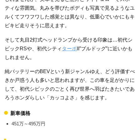
ティな雰囲気、丸みを帯びたボディも写真で見るようなユ
ルくてフワフワした感覚とは異なり、低重心でいかにもキ
ビキビ走りそうに思えます。
そして丸目2灯式ヘッドランプから受ける印象は…初代シ
ビックRSや、初代シティ
ターボ
II”ブルドッグ”に近いかも
しれません。
純バッテリーのBEVという新ジャンルゆえ、どう評価すべ
きか戸惑う人も多いと思われますが、この車を足がかりに
して、初代シビックのごとく再び世界へ羽ばたきたいであ
ろうホンダらしい「カッコよさ」を感じます。
新車価格
451万～495万円