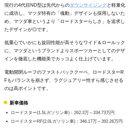
現行の4代目ND型は先代からの
ダウンサイジング
と軽量化
に成功し、マツダ特有の「魂動」デザインも採用しないた
め、マツダ車というより「ロードスターらしさ」を追求し
たデザインが◎です。
低重心でいかにも旋回性能が高そうなワイド＆ロールック
に、マツダというブランドよりスポーツカーとしてのデザ
インを徹底した機能美でカッコよく仕上げています。
電動開閉ルーフのファストバッククーペ、ロードスターR
Fもバランスを崩さず、ラグジュアリー性すら感じさせる
のは高ポイントです。
新車価格
ロードスター(1.5Lガソリン車)：262.3万～334.73万円
ロードスターRF(2.0Lガソリン車)：346.17万～392.26万円