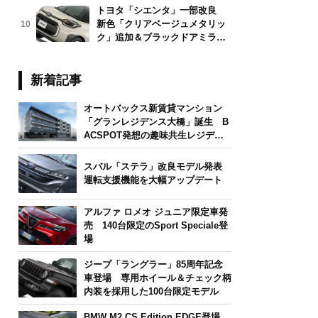
トヨタ「シエンタ」一部改良
新色「クリアベージュメタリッ
10
ク」追加＆ブラックドアミラー
採用
新着記事
オートバックス新賃貸マンション
「グランレジデンス大橋」誕生 B
ACSPOT発想の趣味共生レジデン
ス
スバル「ステラ」改良モデル発表
運転支援機能を大幅アップデート
アルファ ロメオ ジュニア限定車発
売 140台限定のSport Speciale登
場
ジープ「ラングラー」85周年記念
車登場 専用ホイール＆チェック柄
内装を採用した100台限定モデル
BMW M2 CS Edition EDGE登場