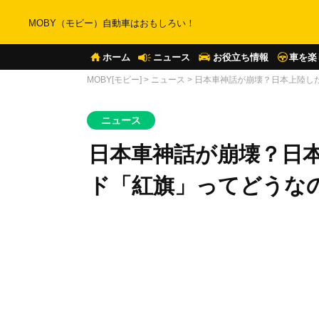
MOBY（モビー）自動車はおもしろい！
ホーム
ニュース
お役立ち情報
車を楽
MOBY[モビー]
>
ニュース
>
日本車神話が崩壊？日本上陸し
ニュース
日本車神話が崩壊？日
ド「紅旗」ってどうな