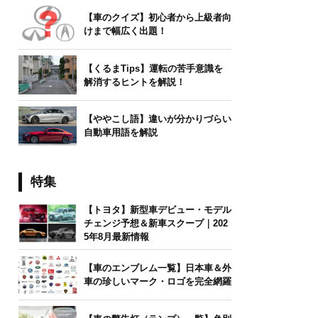
【車のクイズ】初心者から上級者向
けまで幅広く出題！
【くるまTips】運転の苦手意識を
解消するヒントを解説！
【ややこし語】違いが分かりづらい
自動車用語を解説
特集
【トヨタ】新型車デビュー・モデル
チェンジ予想＆新車スクープ｜202
5年8月最新情報
【車のエンブレム一覧】日本車＆外
車の珍しいマーク・ロゴを完全網羅