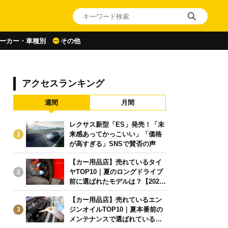
ーカー・車種別
その他
アクセスランキング
週間
月間
レクサス新型「ES」発売！「未
来感あってかっこいい」「価格
1
が高すぎる」SNSで賛否の声
【カー用品店】売れているタイ
ヤTOP10｜夏のロングドライブ
2
前に選ばれたモデルは？【2026
年6月版】
【カー用品店】売れているエン
ジンオイルTOP10｜夏本番前の
3
メンテナンスで選ばれている人