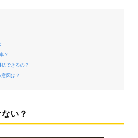
は
な車？
対抗できるの？
る意図は？
けない？