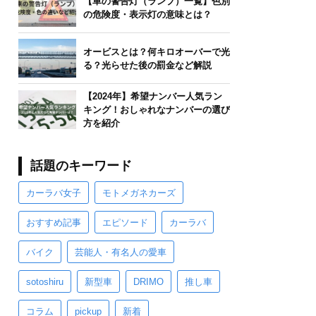
【車の警告灯（ランプ）一覧】色別
の危険度・表示灯の意味とは？
オービスとは？何キロオーバーで光
る？光らせた後の罰金など解説
【2024年】希望ナンバー人気ラン
キング！おしゃれなナンバーの選び
方を紹介
話題のキーワード
カーラバ女子
モトメガネカーズ
おすすめ記事
エピソード
カーラバ
バイク
芸能人・有名人の愛車
sotoshiru
新型車
DRIMO
推し車
コラム
pickup
新着