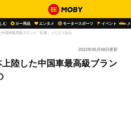
しむ
カー用品
エンタメ
モータースポーツ
イベント
メ
た中国車最高級ブランド「紅旗」ってどうなの
2022年05月08日
更新
本上陸した中国車最高級ブラン
の