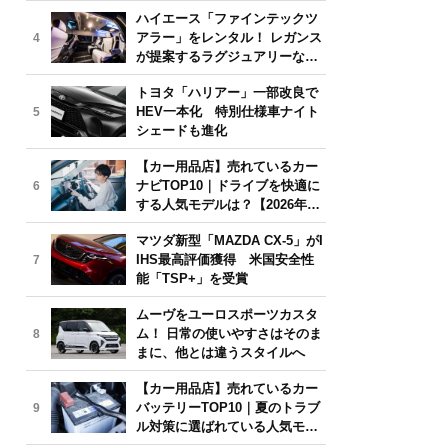
気モデルは？【2026年6月版】
ハイエース「ファインテックツ
アラー」をレンタル！ レガンス
4
が提案するラグジュアリーな移
動体験
トヨタ「ハリアー」一部改良で
HEV一本化 特別仕様車ナイト
5
シェードも進化
【カー用品店】売れているカー
ナビTOP10｜ドライブを快適に
6
する人気モデルは？【2026年6
月版】
マツダ新型「MAZDA CX-5」がI
IHS最高評価獲得 米国安全性
7
能「TSP+」を受賞
ムーヴをユーロスポーツカスタ
ム！ 日常の使いやすさはそのま
8
まに、他とは違うスタイルへ
【カー用品店】売れているカー
バッテリーTOP10｜夏のトラブ
9
ル対策に選ばれている人気モデ
ルは？【2026年6月版】